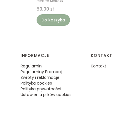
RIVIERA MAISON
Cena
59,00 zł
Do koszyka
Linki w stopce
INFORMACJE
KONTAKT
Regulamin
Kontakt
Regulaminy Promocji
Zwroty i reklamacje
Polityka cookies
Polityka prywatności
Ustawienia plików cookies