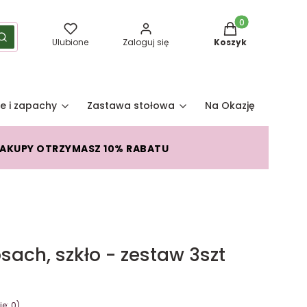
Produkty w koszy
yść
Szukaj
Ulubione
Zaloguj się
Koszyk
e i zapachy
Zastawa stołowa
Na Okazję
Pro
ZAKUPY OTRZYMASZ 10% RABATU
psach, szkło - zestaw 3szt
e: 0)