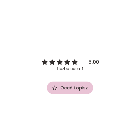
5.00
Liczba ocen: 1
Oceń i opisz