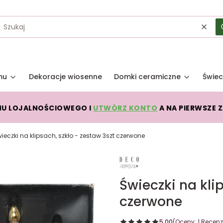
Wycz
mu
Dekoracje wiosenne
Domki ceramiczne
Świec
MU LOJALNOŚCIOWEGO I
UTWÓRZ KONTO
A NA PIERWSZE 
ieczki na klipsach, szkło - zestaw 3szt czerwone
Świeczki na kli
czerwone
5.00
(Oceny: 1 Recenzj