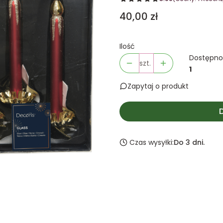
Cena
40,00 zł
Ilość
Dostępno
szt.
1
Zapytaj o produkt
Czas wysyłki:
Do 3 dni.