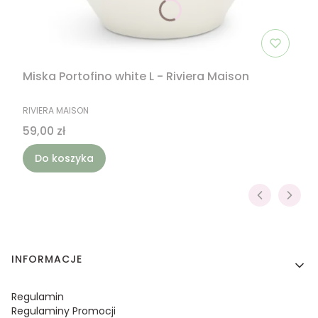
Miska Portofino white L - Riviera Maison
PRODUCENT
RIVIERA MAISON
Cena
59,00 zł
Do koszyka
Linki w stopce
INFORMACJE
Regulamin
Regulaminy Promocji