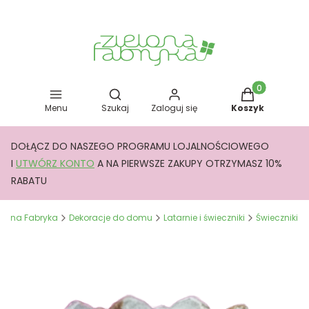
Otwórz wyszukiwarkę
Produkty w kos
Menu
Szukaj
Zaloguj się
Koszyk
DOŁĄCZ DO NASZEGO PROGRAMU LOJALNOŚCIOWEGO
I
UTWÓRZ KONTO
A NA PIERWSZE ZAKUPY OTRZYMASZ 10%
RABATU
elona Fabryka
Dekoracje do domu
Latarnie i świeczniki
Świeczniki