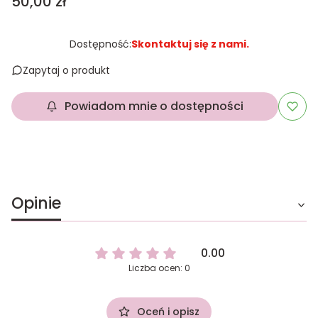
Cena
50,00 zł
Dostępność:
Skontaktuj się z nami.
Zapytaj o produkt
Powiadom mnie o dostępności
Opinie
0.00
Liczba ocen: 0
Oceń i opisz