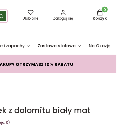
Produkty w koszy
yść
Szukaj
Ulubione
Zaloguj się
Koszyk
e i zapachy
Zastawa stołowa
Na Okazję
Pro
ZAKUPY OTRZYMASZ 10% RABATU
k z dolomitu biały mat
je: 0)