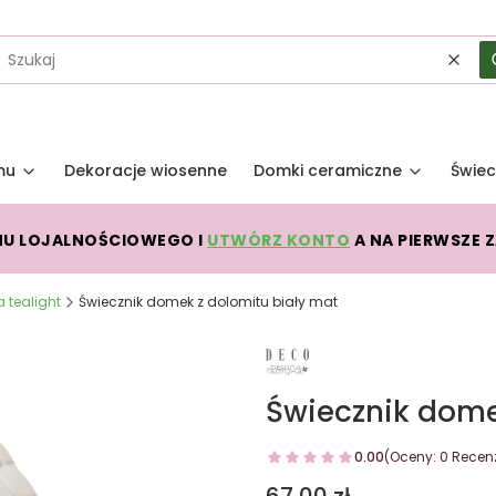
Wycz
mu
Dekoracje wiosenne
Domki ceramiczne
Świec
MU LOJALNOŚCIOWEGO I
UTWÓRZ KONTO
A NA PIERWSZE 
 tealight
Świecznik domek z dolomitu biały mat
Świecznik dome
0.00
(Oceny: 0 Recenz
Cena