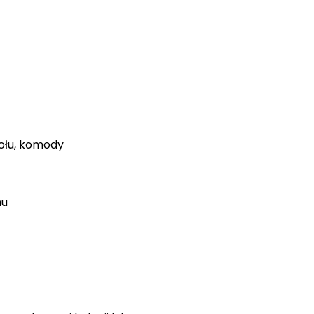
tołu, komody
mu