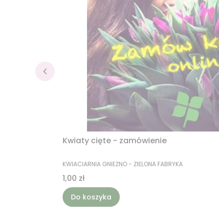
Kwiaty cięte - zamówienie
PRODUCENT
KWIACIARNIA GNIEZNO - ZIELONA FABRYKA
Cena
1,00 zł
Do koszyka