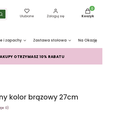
Produkty w koszy
yść
Szukaj
Ulubione
Zaloguj się
Koszyk
e i zapachy
Zastawa stołowa
Na Okazję
Pro
ZAKUPY OTRZYMASZ 10% RABATU
any kolor brązowy 27cm
je: 0)