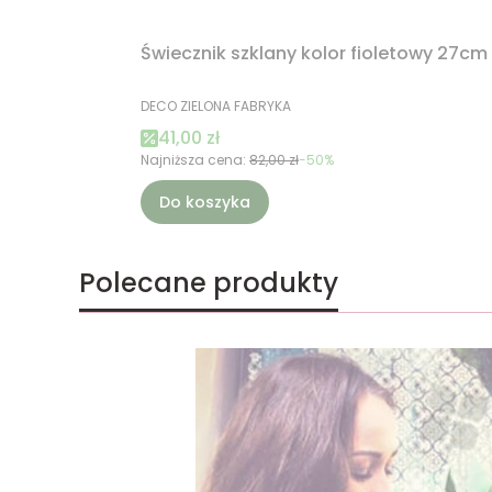
Świecznik szklany kolor fioletowy 27cm
PRODUCENT
DECO ZIELONA FABRYKA
Cena promocyjna
41,00 zł
Najniższa cena:
82,00 zł
-50%
Do koszyka
Polecane produkty