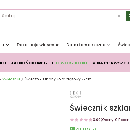
Wycz
mu
Dekoracje wiosenne
Domki ceramiczne
Świec
MU LOJALNOŚCIOWEGO I
UTWÓRZ KONTO
A NA PIERWSZE 
Świeczniki
Świecznik szklany kolor brązowy 27cm
Świecznik szkl
0.00
(Oceny: 0 Recenz