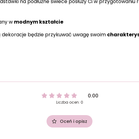
dstawki na podłużne świece posłuży Ci w przygotowaniu r
wany w
modnym kształcie
 tą dekoracje będzie przykuwać uwagę swoim
charaktery
0.00
Liczba ocen: 0
Oceń i opisz