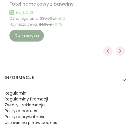
Fotel hamakowy z bawełny
Cena promocyjna
190,00 zł
Cena regularna:
380,00 zł
-50%
Najniższa cena:
114,00 zł
+67%
Do koszyka
Linki w stopce
INFORMACJE
Regulamin
Regulaminy Promocji
Zwroty i reklamacje
Polityka cookies
Polityka prywatności
Ustawienia plików cookies