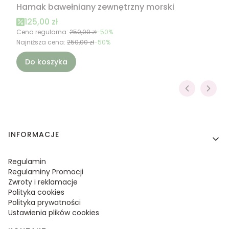
Hamak bawełniany zewnętrzny morski
Cena promocyjna
125,00 zł
Cena regularna:
250,00 zł
-50%
Najniższa cena:
250,00 zł
-50%
Do koszyka
Linki w stopce
INFORMACJE
Regulamin
Regulaminy Promocji
Zwroty i reklamacje
Polityka cookies
Polityka prywatności
Ustawienia plików cookies