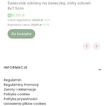
Świecznik szklany na świeczkę, żółty odcień
8x7.5cm
Cena promocyjna
10,00 zł
Cena regularna:
20,00 zł
-50%
Najniższa cena:
20,00 zł
-50%
Do koszyka
Linki w stopce
INFORMACJE
Regulamin
Regulaminy Promocji
Zwroty i reklamacje
Polityka cookies
Polityka prywatności
Ustawienia plików cookies