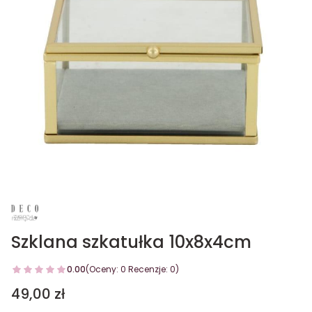
Szklana szkatułka 10x8x4cm
0.00
(Oceny: 0 Recenzje: 0)
Cena
49,00 zł