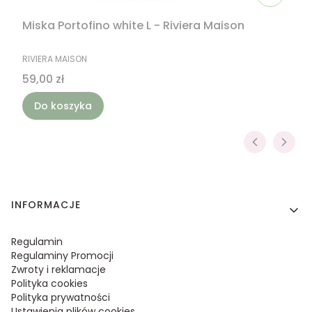
Miska Portofino white L - Riviera Maison
PRODUCENT
RIVIERA MAISON
Cena
59,00 zł
Do koszyka
Linki w stopce
INFORMACJE
Regulamin
Regulaminy Promocji
Zwroty i reklamacje
Polityka cookies
Polityka prywatności
Ustawienia plików cookies