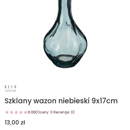
Szklany wazon niebieski 9x17cm
0.00
(Oceny: 0 Recenzje: 0)
Cena
13,00 zł