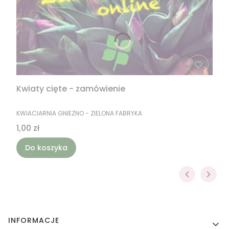
Kwiaty cięte - zamówienie
PRODUCENT
KWIACIARNIA GNIEZNO - ZIELONA FABRYKA
Cena
1,00 zł
Do koszyka
Linki w stopce
INFORMACJE