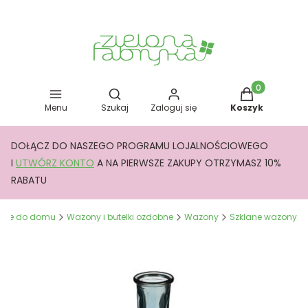
Otwórz wyszukiwarkę
Produkty w kos
Menu
Szukaj
Zaloguj się
Koszyk
DOŁĄCZ DO NASZEGO PROGRAMU LOJALNOŚCIOWEGO
I
UTWÓRZ KONTO
A NA PIERWSZE ZAKUPY OTRZYMASZ 10%
RABATU
acje do domu
Wazony i butelki ozdobne
Wazony
Szklane wazony