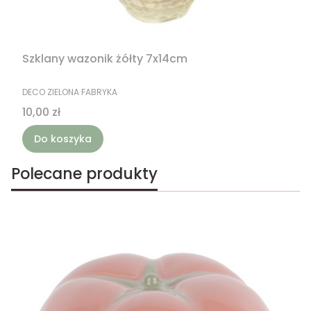
Szklany wazonik żółty 7x14cm
PRODUCENT
DECO ZIELONA FABRYKA
Cena
10,00 zł
Do koszyka
Polecane produkty