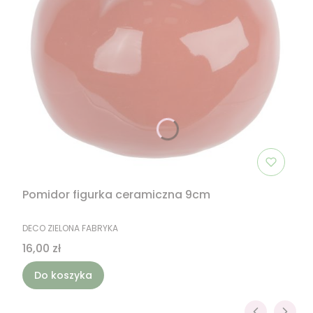
Pomidor figurka ceramiczna 9cm
PRODUCENT
DECO ZIELONA FABRYKA
Cena
16,00 zł
Do koszyka