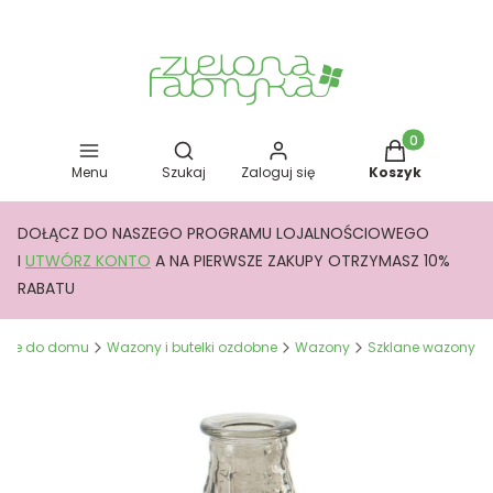
Otwórz wyszukiwarkę
Produkty w kos
Menu
Szukaj
Zaloguj się
Koszyk
DOŁĄCZ DO NASZEGO PROGRAMU LOJALNOŚCIOWEGO
I
UTWÓRZ KONTO
A NA PIERWSZE ZAKUPY OTRZYMASZ 10%
RABATU
acje do domu
Wazony i butelki ozdobne
Wazony
Szklane wazony