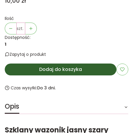
Cena
10,00 zł
Ilość
szt.
Dostępność:
1
Zapytaj o produkt
Dodaj do koszyka
Czas wysyłki:
Do 3 dni.
Opis
Szklany wazonik jasny szary