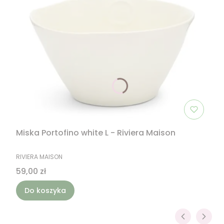
Miska Portofino white L - Riviera Maison
PRODUCENT
RIVIERA MAISON
Cena
59,00 zł
Do koszyka