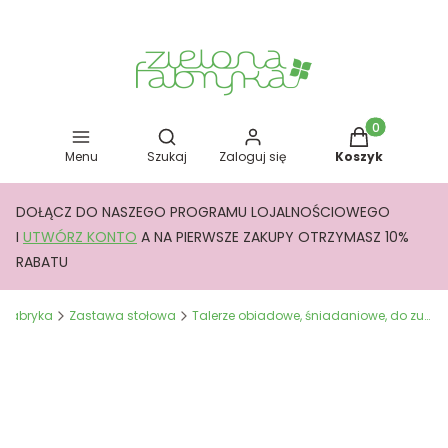
Otwórz wyszukiwarkę
Produkty w kos
Menu
Szukaj
Zaloguj się
Koszyk
DOŁĄCZ DO NASZEGO PROGRAMU LOJALNOŚCIOWEGO
I
UTWÓRZ KONTO
A NA PIERWSZE ZAKUPY OTRZYMASZ 10%
RABATU
a Fabryka
Zastawa stołowa
Talerze obiadowe, śniadaniowe, do zupy