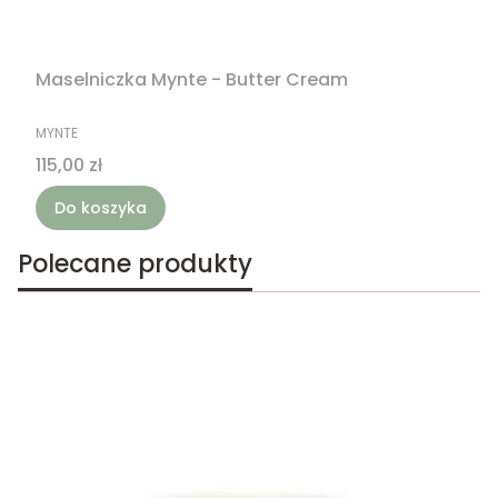
Maselniczka Mynte - Butter Cream
PRODUCENT
MYNTE
Cena
115,00 zł
Do koszyka
Polecane produkty