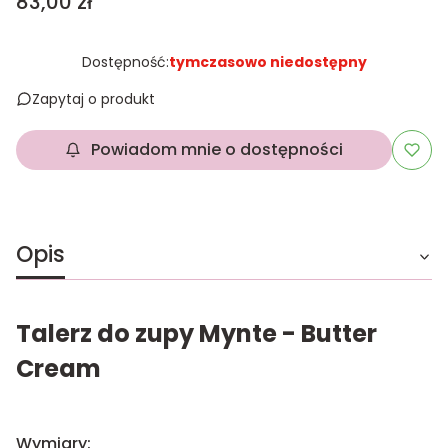
Cena
83,00 zł
Dostępność:
tymczasowo niedostępny
Zapytaj o produkt
Powiadom mnie o dostępności
Opis
Talerz do zupy Mynte - Butter
Cream
Wymiary: