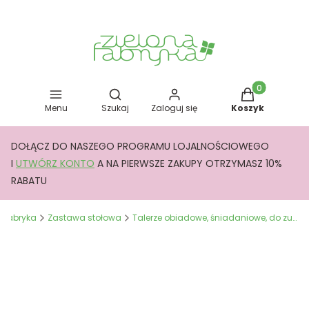
Otwórz wyszukiwarkę
Produkty w kos
Menu
Szukaj
Zaloguj się
Koszyk
DOŁĄCZ DO NASZEGO PROGRAMU LOJALNOŚCIOWEGO
I
UTWÓRZ KONTO
A NA PIERWSZE ZAKUPY OTRZYMASZ 10%
RABATU
a Fabryka
Zastawa stołowa
Talerze obiadowe, śniadaniowe, do zupy