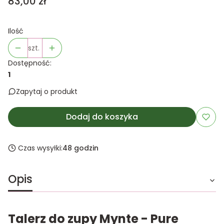
Cena
83,00 zł
Ilość
szt.
Dostępność:
1
Zapytaj o produkt
Dodaj do koszyka
Czas wysyłki:
48 godzin
Opis
Talerz do zupy Mynte - Pure