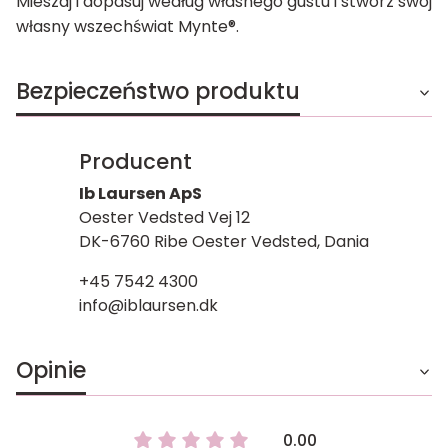
Mieszaj i dopasuj według własnego gustu i stwórz swój
własny wszechświat Mynte®.
Bezpieczeństwo produktu
Producent
Ib Laursen ApS
Oester Vedsted Vej 12
DK-6760 Ribe Oester Vedsted, Dania
+45 7542 4300
info@iblaursen.dk
Opinie
0.00