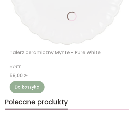
Talerz ceramiczny Mynte - Pure White
PRODUCENT
MYNTE
Cena
59,00 zł
Do koszyka
Polecane produkty