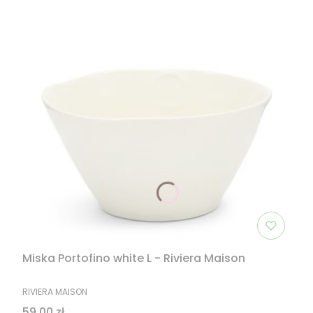
Miska Portofino white L - Riviera Maison
PRODUCENT
RIVIERA MAISON
Cena
59,00 zł