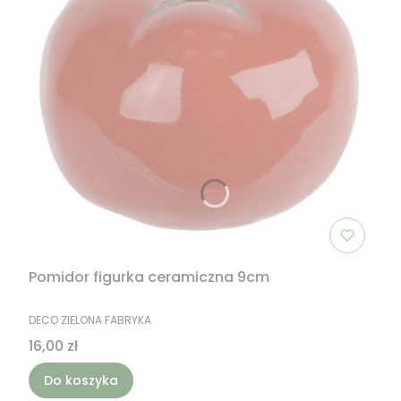
Pomidor figurka ceramiczna 9cm
PRODUCENT
DECO ZIELONA FABRYKA
Cena
16,00 zł
Do koszyka