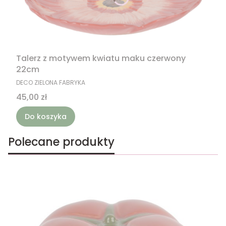
Talerz z motywem kwiatu maku czerwony
22cm
PRODUCENT
DECO ZIELONA FABRYKA
Cena
45,00 zł
Do koszyka
Polecane produkty