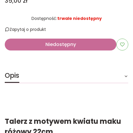
Cena
35,00 zł
Dostępność:
trwale niedostępny
Zapytaj o produkt
Niedostępny
Opis
Talerz z motywem kwiatu maku
różowy 22cm