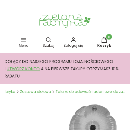
Otwórz wyszukiwarkę
Produkty w kos
Menu
Szukaj
Zaloguj się
Koszyk
DOŁĄCZ DO NASZEGO PROGRAMU LOJALNOŚCIOWEGO
I
UTWÓRZ KONTO
A NA PIERWSZE ZAKUPY OTRZYMASZ 10%
RABATU
a Fabryka
Zastawa stołowa
Talerze obiadowe, śniadaniowe, do zupy