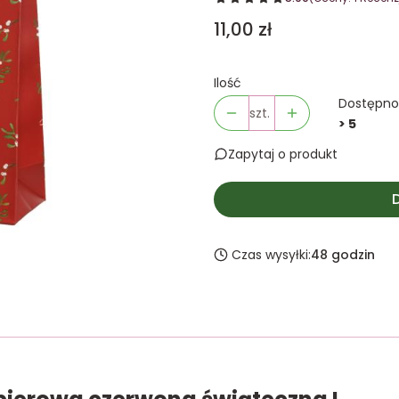
Cena
11,00 zł
Ilość
Dostępno
szt.
> 5
Zapytaj o produkt
Czas wysyłki:
48 godzin