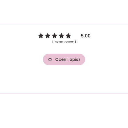
5.00
Liczba ocen: 1
Oceń i opisz