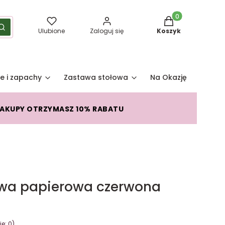
Produkty w koszy
yść
Szukaj
Ulubione
Zaloguj się
Koszyk
e i zapachy
Zastawa stołowa
Na Okazję
Pro
ZAKUPY OTRZYMASZ 10% RABATU
owa papierowa czerwona
e: 0)