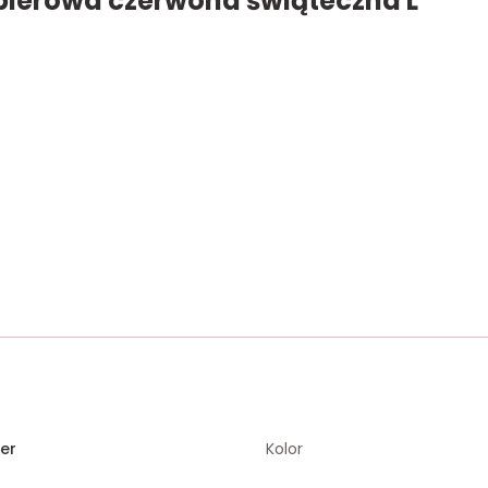
pierowa czerwona świąteczna L
er
Kolor