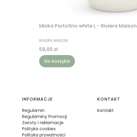
Miska Portofino white L - Riviera Maison
PRODUCENT
RIVIERA MAISON
Cena
59,00 zł
Do koszyka
Linki w stopce
INFORMACJE
KONTAKT
Regulamin
Kontakt
Regulaminy Promocji
Zwroty i reklamacje
Polityka cookies
Polityka prywatności