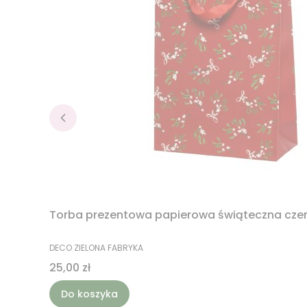
Torba prezentowa papierowa świąteczna cze
PRODUCENT
DECO ZIELONA FABRYKA
Cena
25,00 zł
Do koszyka