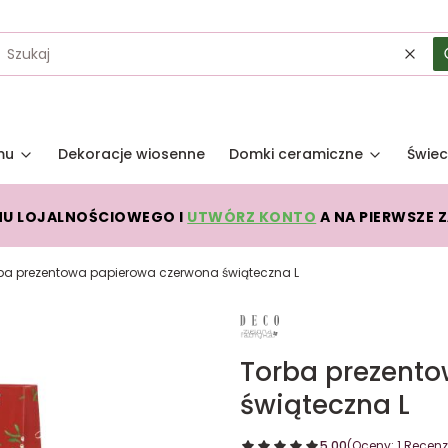
Wycz
mu
Dekoracje wiosenne
Domki ceramiczne
Świec
MU LOJALNOŚCIOWEGO I
UTWÓRZ KONTO
A NA PIERWSZE 
ba prezentowa papierowa czerwona świąteczna L
Torba prezent
świąteczna L
5.00
(Oceny: 1 Recenzj