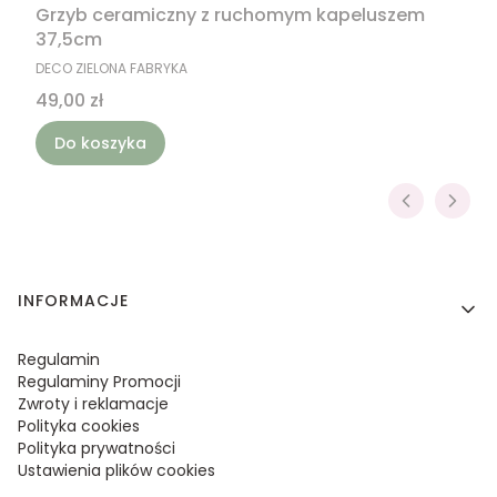
Grzyb ceramiczny z ruchomym kapeluszem
37,5cm
PRODUCENT
DECO ZIELONA FABRYKA
Cena
49,00 zł
Do koszyka
Linki w stopce
INFORMACJE
Regulamin
Regulaminy Promocji
Zwroty i reklamacje
Polityka cookies
Polityka prywatności
Ustawienia plików cookies