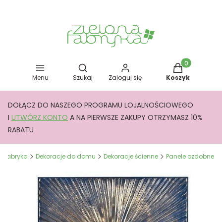
Otwórz wyszukiwarkę
Produkty w kos
Menu
Szukaj
Zaloguj się
Koszyk
DOŁĄCZ DO NASZEGO PROGRAMU LOJALNOŚCIOWEGO
I
UTWÓRZ KONTO
A NA PIERWSZE ZAKUPY OTRZYMASZ 10%
RABATU
a Fabryka
Dekoracje do domu
Dekoracje ścienne
Panele ozdobne