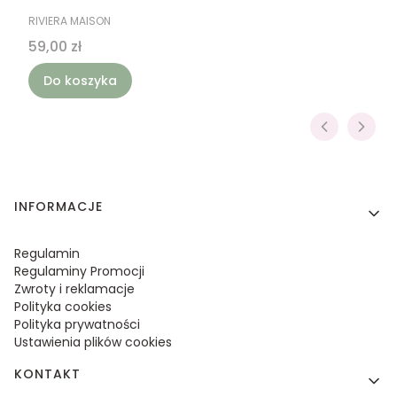
PRODUCENT
RIVIERA MAISON
Cena
59,00 zł
Do koszyka
Linki w stopce
INFORMACJE
Regulamin
Regulaminy Promocji
Zwroty i reklamacje
Polityka cookies
Polityka prywatności
Ustawienia plików cookies
KONTAKT