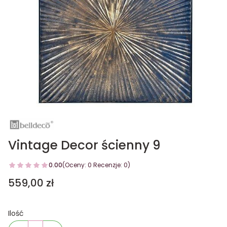
Vintage Decor ścienny 9
0.00
(Oceny: 0 Recenzje: 0)
Cena
559,00 zł
Ilość