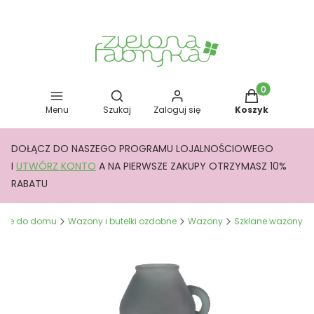
Otwórz wyszukiwarkę
Produkty w kos
Menu
Szukaj
Zaloguj się
Koszyk
DOŁĄCZ DO NASZEGO PROGRAMU LOJALNOŚCIOWEGO
I
UTWÓRZ KONTO
A NA PIERWSZE ZAKUPY OTRZYMASZ 10%
RABATU
acje do domu
Wazony i butelki ozdobne
Wazony
Szklane wazony