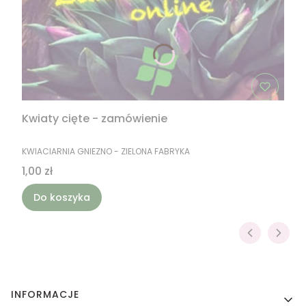
Kwiaty cięte - zamówienie
PRODUCENT
KWIACIARNIA GNIEZNO - ZIELONA FABRYKA
Cena
1,00 zł
Do koszyka
Linki w stopce
INFORMACJE