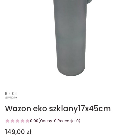
Wazon eko szklany17x45cm
0.00
(Oceny: 0 Recenzje: 0)
Cena
149,00 zł