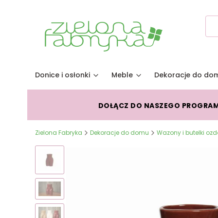
Donice i osłonki
Meble
Dekoracje do do
DOŁĄCZ DO NASZEGO PROGRA
Zielona Fabryka
Dekoracje do domu
Wazony i butelki oz