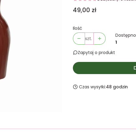
Cena
49,00 zł
Ilość
Dostępno
szt.
1
Zapytaj o produkt
Czas wysyłki:
48 godzin