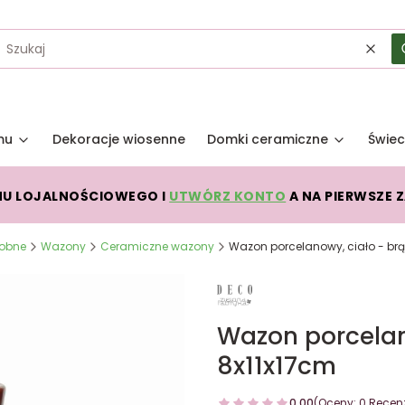
Wycz
mu
Dekoracje wiosenne
Domki ceramiczne
Świec
MU LOJALNOŚCIOWEGO I
UTWÓRZ KONTO
A NA PIERWSZE 
dobne
Wazony
Ceramiczne wazony
Wazon porcelanowy, ciało - br
Wazon porcelan
8x11x17cm
0.00
(Oceny: 0 Recenz