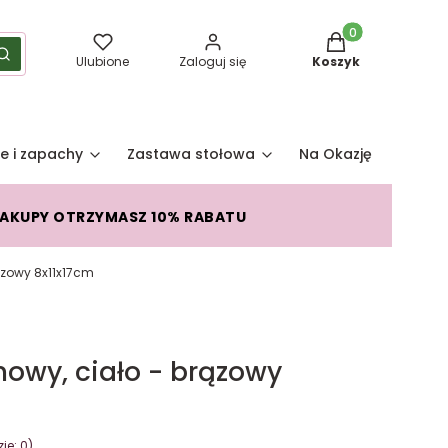
Produkty w koszy
yść
Szukaj
Ulubione
Zaloguj się
Koszyk
e i zapachy
Zastawa stołowa
Na Okazję
Pro
ZAKUPY OTRZYMASZ 10% RABATU
ązowy 8x11x17cm
owy, ciało - brązowy
je: 0)