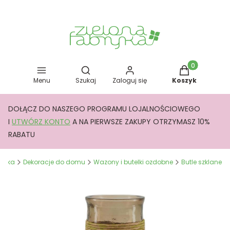
Otwórz wyszukiwarkę
Produkty w kos
Menu
Szukaj
Zaloguj się
Koszyk
DOŁĄCZ DO NASZEGO PROGRAMU LOJALNOŚCIOWEGO
I
UTWÓRZ KONTO
A NA PIERWSZE ZAKUPY OTRZYMASZ 10%
RABATU
bryka
Dekoracje do domu
Wazony i butelki ozdobne
Butle szklane