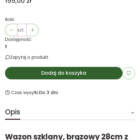
Cena
155,00 zł
Ilość
szt.
Dostępność:
1
Zapytaj o produkt
Dodaj do koszyka
Czas wysyłki:
Do 3 dni.
Opis
Wazon szklany, brązowy 28cm z