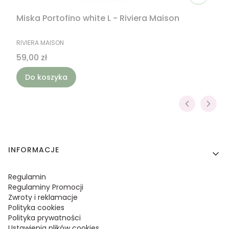
Miska Portofino white L - Riviera Maison
PRODUCENT
RIVIERA MAISON
Cena
59,00 zł
Do koszyka
Linki w stopce
INFORMACJE
Regulamin
Regulaminy Promocji
Zwroty i reklamacje
Polityka cookies
Polityka prywatności
Ustawienia plików cookies