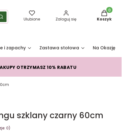
Produkty w koszy
yść
Szukaj
Ulubione
Zaloguj się
Koszyk
e i zapachy
Zastawa stołowa
Na Okazję
Pro
ZAKUPY OTRZYMASZ 10% RABATU
 60cm
ingu szklany czarny 60cm
je: 0)