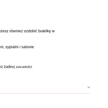
ożesz również ozdobić butelkę w
i, sypialni i salonie
ez żadn
ej zawartości