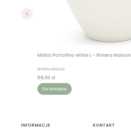
Miska Portofino white L - Riviera Maison
PRODUCENT
RIVIERA MAISON
Cena
59,00 zł
Do koszyka
Linki w stopce
INFORMACJE
KONTAKT