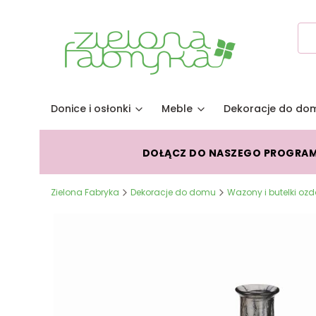
Donice i osłonki
Meble
Dekoracje do do
DOŁĄCZ DO NASZEGO PROGRA
Zielona Fabryka
Dekoracje do domu
Wazony i butelki oz