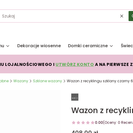
Wycz
mu
Dekoracje wiosenne
Domki ceramiczne
Świec
MU LOJALNOŚCIOWEGO I
UTWÓRZ KONTO
A NA PIERWSZE 
dobne
Wazony
Szklane wazony
Wazon z recyklingu szklany czarny
Wazon z recykl
0.00
(Oceny: 0 Recenz
Cena