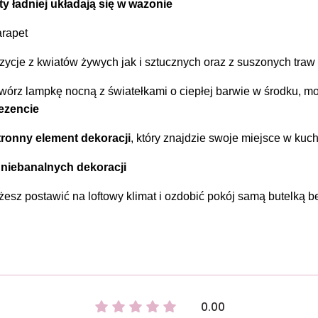
ty ładniej układają się w wazonie
arapet
ycje z kwiatów żywych jak i sztucznych oraz z suszonych traw
twórz lampkę nocną z światełkami o ciepłej barwie w środku, m
ezencie
ronny element dekoracji
, który znajdzie swoje miejsce w kuchn
ą
niebanalnych dekoracji
esz postawić na loftowy klimat i ozdobić pokój samą butelką b
0.00