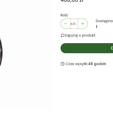
408,00 zł
Ilość
Dostępno
szt.
1
Zapytaj o produkt
Czas wysyłki:
48 godzin