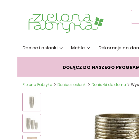
Donice i osłonki
Meble
Dekoracje do do
DOŁĄCZ DO NASZEGO PROGRA
Zielona Fabryka
Donice i osłonki
Doniczki do domu
Wys