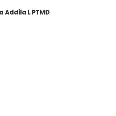
a Addila L PTMD