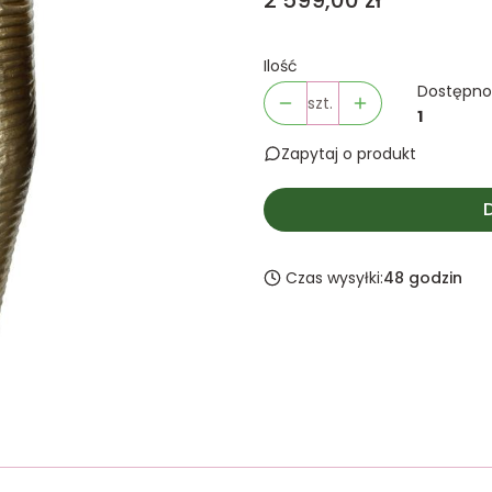
2 599,00 zł
Ilość
Dostępno
szt.
1
Zapytaj o produkt
Czas wysyłki:
48 godzin