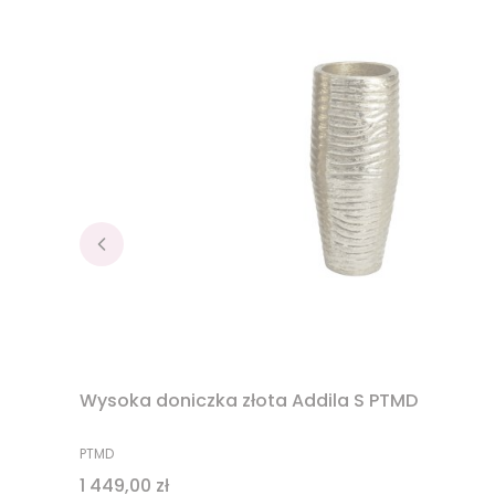
Wysoka doniczka złota Addila S PTMD
PRODUCENT
PTMD
Cena
1 449,00 zł