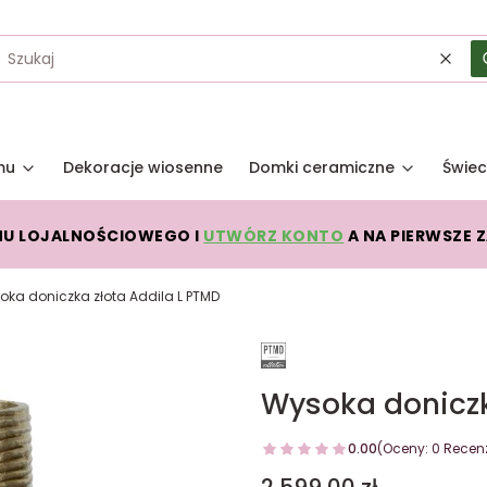
Wycz
mu
Dekoracje wiosenne
Domki ceramiczne
Świec
MU LOJALNOŚCIOWEGO I
UTWÓRZ KONTO
A NA PIERWSZE 
oka doniczka złota Addila L PTMD
Wysoka doniczk
0.00
(Oceny: 0 Recenz
Cena