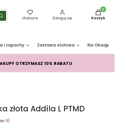
Produkty w koszy
yść
Szukaj
Ulubione
Zaloguj się
Koszyk
e i zapachy
Zastawa stołowa
Na Okazję
Pro
ZAKUPY OTRZYMASZ 10% RABATU
a złota Addila L PTMD
je: 0)