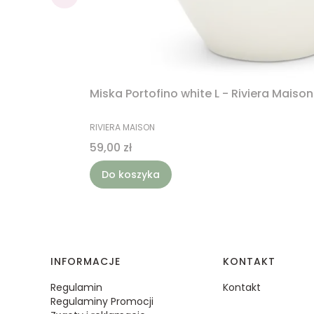
Miska Portofino white L - Riviera Maison
PRODUCENT
RIVIERA MAISON
Cena
59,00 zł
Do koszyka
Linki w stopce
INFORMACJE
KONTAKT
Regulamin
Kontakt
Regulaminy Promocji