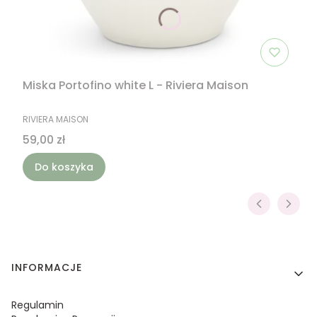
Miska Portofino white L - Riviera Maison
PRODUCENT
RIVIERA MAISON
Cena
59,00 zł
Do koszyka
Linki w stopce
INFORMACJE
Regulamin