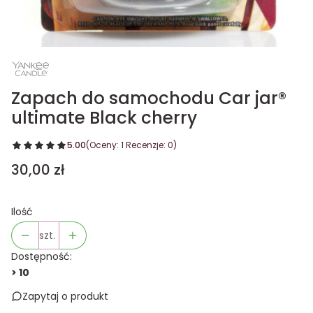
Zapach do samochodu Car jar®
ultimate Black cherry
5.00
(Oceny: 1 Recenzje: 0)
Cena
30,00 zł
Ilość
szt.
Dostępność:
> 10
Zapytaj o produkt