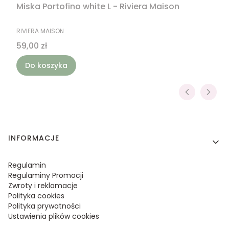
Miska Portofino white L - Riviera Maison
PRODUCENT
RIVIERA MAISON
Cena
59,00 zł
Do koszyka
Linki w stopce
INFORMACJE
Regulamin
Regulaminy Promocji
Zwroty i reklamacje
Polityka cookies
Polityka prywatności
Ustawienia plików cookies