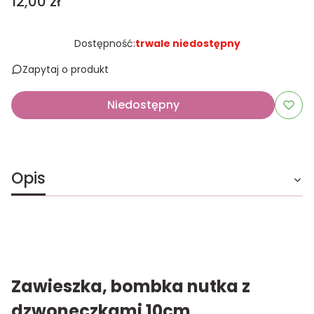
Cena
12,00 zł
Dostępność:
trwale niedostępny
Zapytaj o produkt
Niedostępny
Opis
Zawieszka, bombka nutka z
dzwoneczkami 10cm