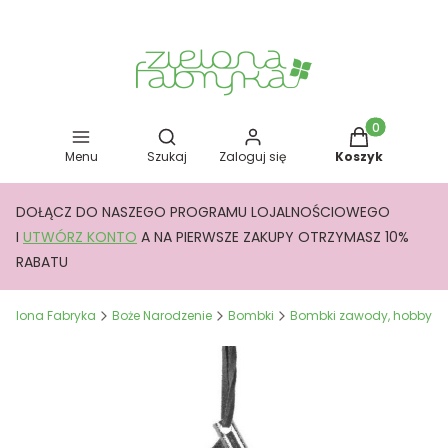
Otwórz wyszukiwarkę
Produkty w kos
Menu
Szukaj
Zaloguj się
Koszyk
DOŁĄCZ DO NASZEGO PROGRAMU LOJALNOŚCIOWEGO
I
UTWÓRZ KONTO
A NA PIERWSZE ZAKUPY OTRZYMASZ 10%
RABATU
Zielona Fabryka
Boże Narodzenie
Bombki
Bombki zawody, hobby