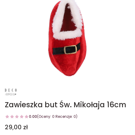
Zawieszka but Św. Mikołaja 16cm
0.00
(Oceny: 0 Recenzje: 0)
Cena
29,00 zł