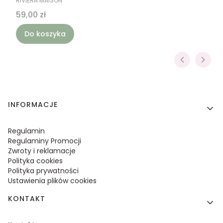
RIVIERA MAISON
Cena
59,00 zł
Do koszyka
Linki w stopce
INFORMACJE
Regulamin
Regulaminy Promocji
Zwroty i reklamacje
Polityka cookies
Polityka prywatności
Ustawienia plików cookies
KONTAKT