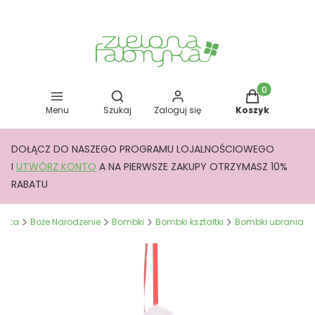
Otwórz wyszukiwarkę
Produkty w kos
Menu
Szukaj
Zaloguj się
Koszyk
DOŁĄCZ DO NASZEGO PROGRAMU LOJALNOŚCIOWEGO
I
UTWÓRZ KONTO
A NA PIERWSZE ZAKUPY OTRZYMASZ 10%
RABATU
bryka
Boże Narodzenie
Bombki
Bombki kształtki
Bombki ubrania