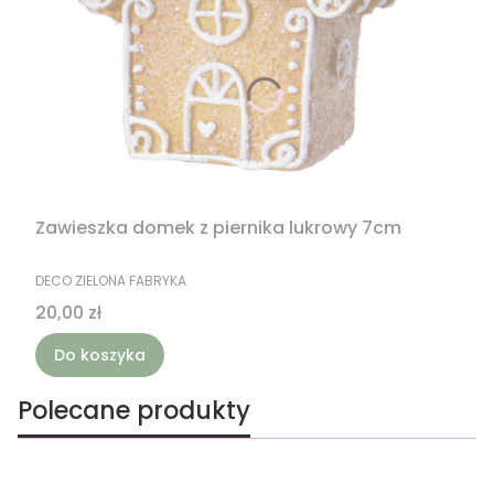
Zawieszka domek z piernika lukrowy 7cm
PRODUCENT
DECO ZIELONA FABRYKA
Cena
20,00 zł
Do koszyka
Polecane produkty