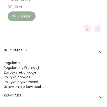
RIVIERA MAISON
Cena
59,00 zł
Do koszyka
Linki w stopce
INFORMACJE
Regulamin
Regulaminy Promocji
Zwroty i reklamacje
Polityka cookies
Polityka prywatności
Ustawienia plików cookies
KONTAKT