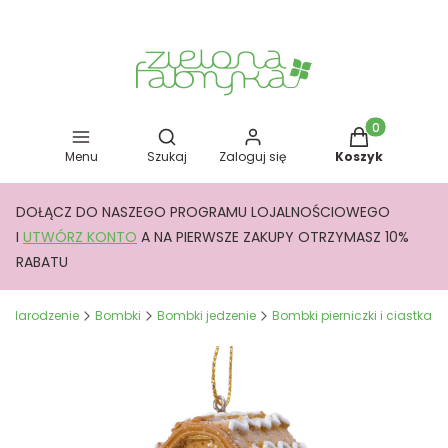
Otwórz wyszukiwarkę
Produkty w kos
Menu
Szukaj
Zaloguj się
Koszyk
DOŁĄCZ DO NASZEGO PROGRAMU LOJALNOŚCIOWEGO
I
UTWÓRZ KONTO
A NA PIERWSZE ZAKUPY OTRZYMASZ 10%
RABATU
e Narodzenie
Bombki
Bombki jedzenie
Bombki pierniczki i ciastka