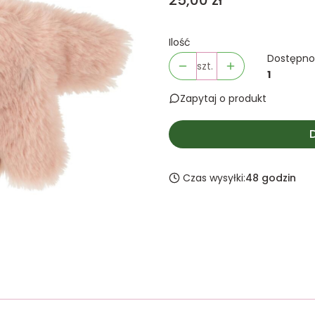
25,00 zł
Ilość
Dostępno
szt.
1
Zapytaj o produkt
Czas wysyłki:
48 godzin