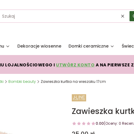
Wycz
mu
Dekoracje wiosenne
Domki ceramiczne
Świec
MU LOJALNOŚCIOWEGO I
UTWÓRZ KONTO
A NA PIERWSZE 
ki
Bombki beauty
Zawieszka kurtka na wieszaku 17cm
Zawieszka kurt
0.00
(Oceny: 0 Recenz
Cena