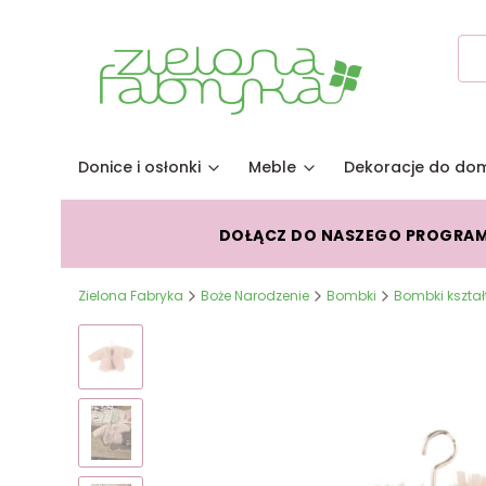
Donice i osłonki
Meble
Dekoracje do do
DOŁĄCZ DO NASZEGO PROGRA
Zielona Fabryka
Boże Narodzenie
Bombki
Bombki kształt