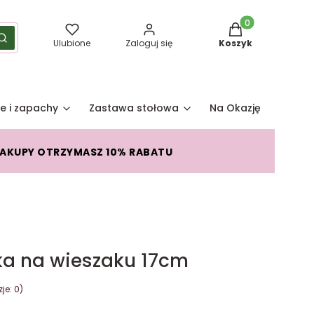
Produkty w koszy
yść
Szukaj
Ulubione
Zaloguj się
Koszyk
e i zapachy
Zastawa stołowa
Na Okazję
Pro
ZAKUPY OTRZYMASZ 10% RABATU
ka na wieszaku 17cm
je: 0)