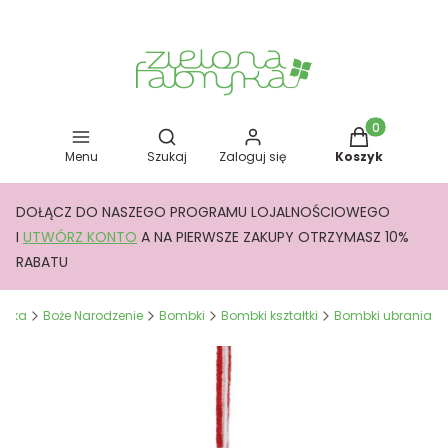
Otwórz wyszukiwarkę
Produkty w kos
Menu
Szukaj
Zaloguj się
Koszyk
DOŁĄCZ DO NASZEGO PROGRAMU LOJALNOŚCIOWEGO
I
UTWÓRZ KONTO
A NA PIERWSZE ZAKUPY OTRZYMASZ 10%
RABATU
bryka
Boże Narodzenie
Bombki
Bombki kształtki
Bombki ubrania