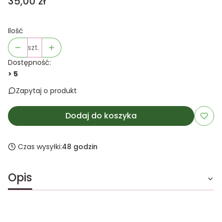
Cena
35,00 zł
Ilość
szt.
Dostępność:
> 5
Zapytaj o produkt
Dodaj do koszyka
Czas wysyłki:
48 godzin
Opis