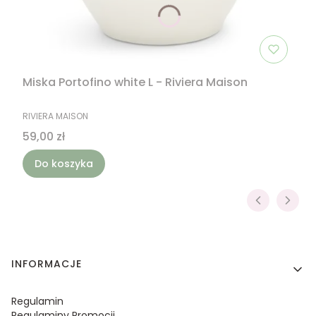
Miska Portofino white L - Riviera Maison
PRODUCENT
RIVIERA MAISON
Cena
59,00 zł
Do koszyka
Linki w stopce
INFORMACJE
Regulamin
Regulaminy Promocji