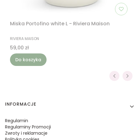
Miska Portofino white L - Riviera Maison
PRODUCENT
RIVIERA MAISON
Cena
59,00 zł
Do koszyka
Linki w stopce
INFORMACJE
Regulamin
Regulaminy Promocji
Zwroty i reklamacje
Polityka cookies