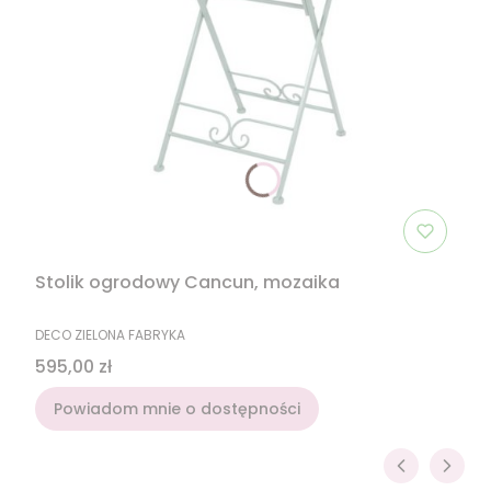
Stolik ogrodowy Cancun, mozaika
PRODUCENT
DECO ZIELONA FABRYKA
Cena
595,00 zł
Powiadom mnie o dostępności