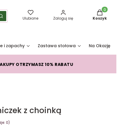
Produkty w koszy
yść
Szukaj
Ulubione
Zaloguj się
Koszyk
e i zapachy
Zastawa stołowa
Na Okazję
Pro
ZAKUPY OTRZYMASZ 10% RABATU
iczek z choinką
je: 0)