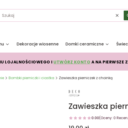
Wycz
mu
Dekoracje wiosenne
Domki ceramiczne
Świec
MU LOJALNOŚCIOWEGO I
UTWÓRZ KONTO
A NA PIERWSZE 
nie
Bombki pierniczki i ciastka
Zawieszka pierniczek z choinką
Zawieszka piern
0.00
(Oceny: 0 Recenz
Cena