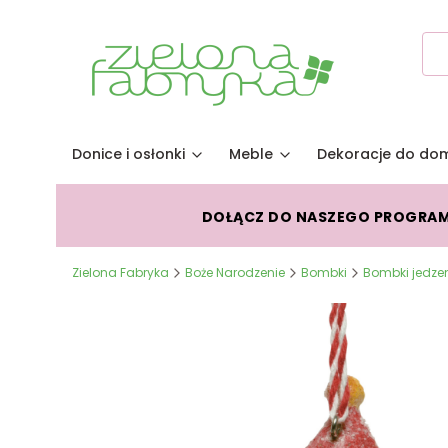
Donice i osłonki
Meble
Dekoracje do do
DOŁĄCZ DO NASZEGO PROGRA
Zielona Fabryka
Boże Narodzenie
Bombki
Bombki jedze