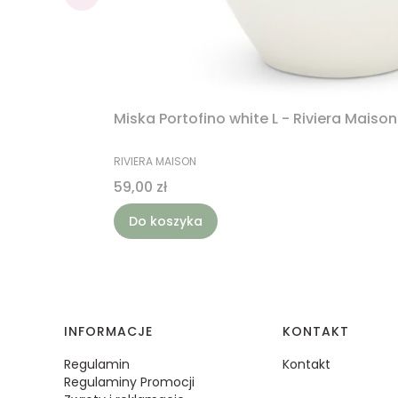
Miska Portofino white L - Riviera Maison
PRODUCENT
RIVIERA MAISON
Cena
59,00 zł
Do koszyka
Linki w stopce
INFORMACJE
KONTAKT
Regulamin
Kontakt
Regulaminy Promocji