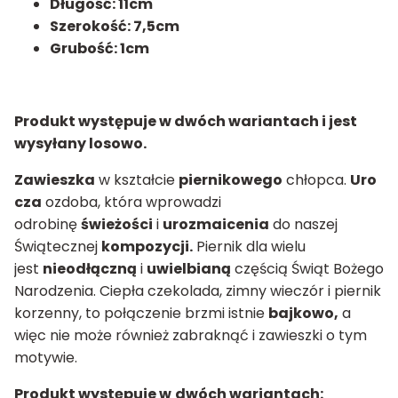
Długość: 11cm
Szerokość: 7,5cm
Grubość: 1cm
Produkt występuje w dwóch wariantach i jest
wysyłany losowo.
Zawieszka
w kształcie
piernikowego
chłopca.
Uro
cza
ozdoba, która wprowadzi
odrobinę
świeżości
i
urozmaicenia
do naszej
Świątecznej
kompozycji.
Piernik dla wielu
jest
nieodłączną
i
uwielbianą
częścią Świąt Bożego
Narodzenia. Ciepła czekolada, zimny wieczór i piernik
korzenny, to połączenie brzmi istnie
bajkowo,
a
więc nie może również zabraknąć i zawieszki o tym
motywie.
Produkt występuje w
dwóch wariantach: