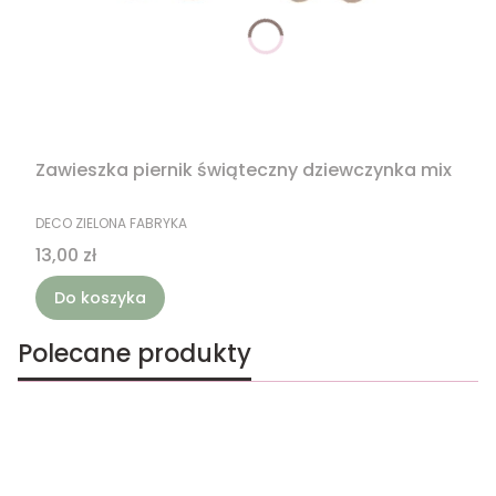
Zawieszka piernik świąteczny dziewczynka mix
PRODUCENT
DECO ZIELONA FABRYKA
Cena
13,00 zł
Do koszyka
Polecane produkty