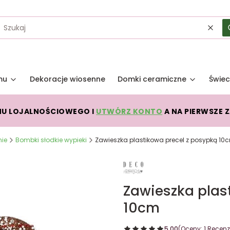
Wycz
mu
Dekoracje wiosenne
Domki ceramiczne
Świec
MU LOJALNOŚCIOWEGO I
UTWÓRZ KONTO
A NA PIERWSZE 
nie
Bombki słodkie wypieki
Zawieszka plastikowa precel z posypką 10
Zawieszka plas
10cm
5.00
(Oceny: 1 Recenzj