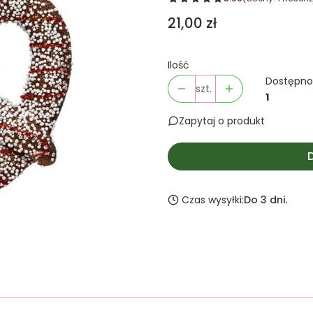
Cena
21,00 zł
Ilość
Dostępno
szt.
1
Zapytaj o produkt
Czas wysyłki:
Do 3 dni.