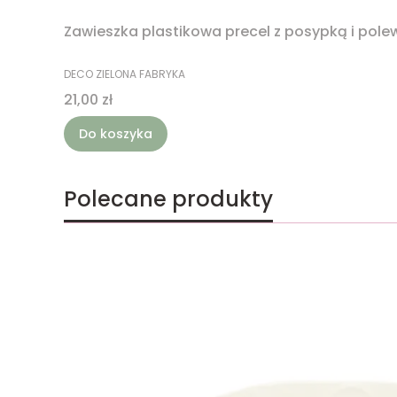
Zawieszka plastikowa precel z posypką i pol
PRODUCENT
DECO ZIELONA FABRYKA
Cena
21,00 zł
Do koszyka
Polecane produkty