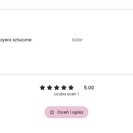
rzywo sztuczne
Kolor
5.00
Liczba ocen: 1
Oceń i opisz