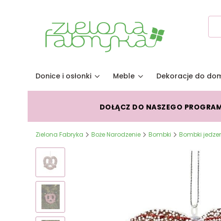
Donice i osłonki
Meble
Dekoracje do do
DOŁĄCZ DO NASZEGO PROGRA
Zielona Fabryka
Boże Narodzenie
Bombki
Bombki jedze