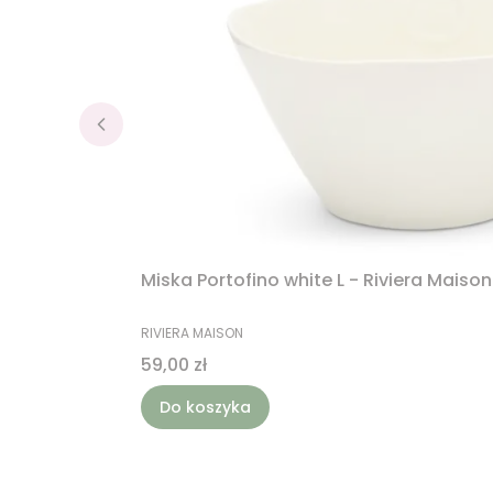
Miska Portofino white L - Riviera Maison
PRODUCENT
RIVIERA MAISON
Cena
59,00 zł
Do koszyka