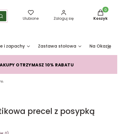
Produkty w koszy
yść
Szukaj
Ulubione
Zaloguj się
Koszyk
e i zapachy
Zastawa stołowa
Na Okazję
Pro
ZAKUPY OTRZYMASZ 10% RABATU
cm
tikowa precel z posypką
e: 0)