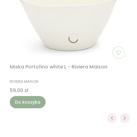
Miska Portofino white L - Riviera Maison
PRODUCENT
RIVIERA MAISON
Cena
59,00 zł
Do koszyka