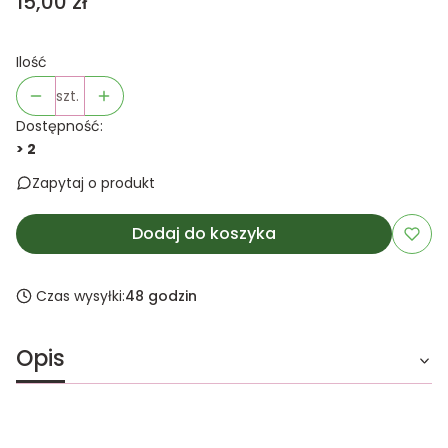
Cena
15,00 zł
Ilość
szt.
Dostępność:
> 2
Zapytaj o produkt
Dodaj do koszyka
Czas wysyłki:
48 godzin
Opis