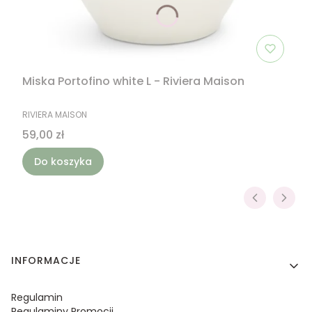
Miska Portofino white L - Riviera Maison
PRODUCENT
RIVIERA MAISON
Cena
59,00 zł
Do koszyka
Linki w stopce
INFORMACJE
Regulamin
Regulaminy Promocji