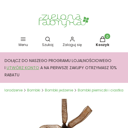
Otwórz wyszukiwarkę
Produkty w kos
Menu
Szukaj
Zaloguj się
Koszyk
DOŁĄCZ DO NASZEGO PROGRAMU LOJALNOŚCIOWEGO
I
UTWÓRZ KONTO
A NA PIERWSZE ZAKUPY OTRZYMASZ 10%
RABATU
e Narodzenie
Bombki
Bombki jedzenie
Bombki pierniczki i ciastka