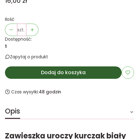
Cena
16,00 zł
Ilość
szt.
Dostępność:
1
Zapytaj o produkt
Dodaj do koszyka
Czas wysyłki:
48 godzin
Opis
Zawieszka uroczy kurczak biały