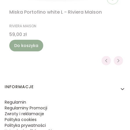
Miska Portofino white L - Riviera Maison
PRODUCENT
RIVIERA MAISON
Cena
59,00 zł
Do koszyka
Linki w stopce
INFORMACJE
Regulamin
Regulaminy Promocji
Zwroty i reklamacje
Polityka cookies
Polityka prywatności