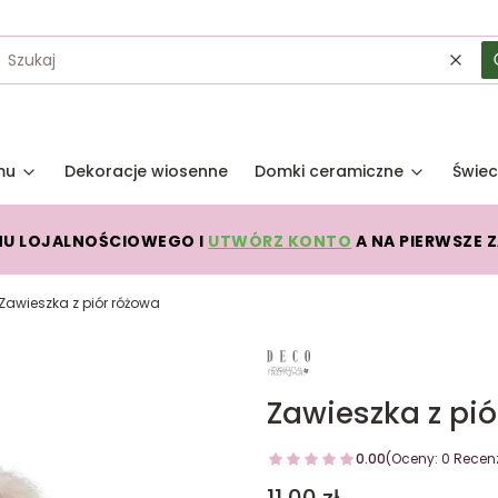
Wycz
mu
Dekoracje wiosenne
Domki ceramiczne
Świec
MU LOJALNOŚCIOWEGO I
UTWÓRZ KONTO
A NA PIERWSZE 
Zawieszka z piór różowa
Zawieszka z pi
0.00
(Oceny: 0 Recenz
Cena