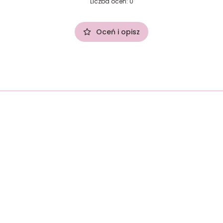
Liczba ocen: 0
Oceń i opisz