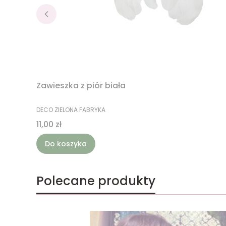
Zawieszka z piór biała
PRODUCENT
DECO ZIELONA FABRYKA
Cena
11,00 zł
Do koszyka
Polecane produkty