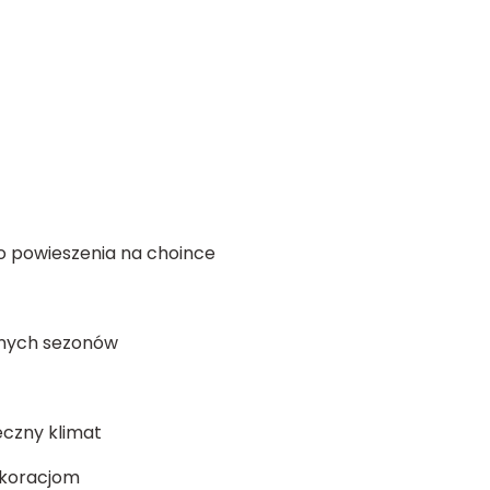
do powieszenia na choince
cznych sezonów
czny klimat
oracjom