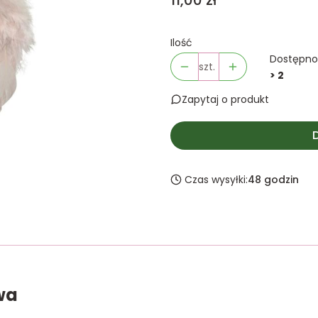
11,00 zł
Ilość
Dostępno
szt.
> 2
Zapytaj o produkt
Czas wysyłki:
48 godzin
wa