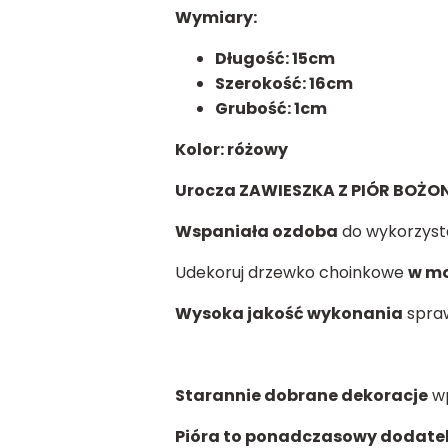
Wymiary:
Długość: 15cm
Szerokość: 16cm
Grubość: 1cm
Kolor: różowy
Urocza ZAWIESZKA Z PIÓR BOŻ
Wspaniała ozdoba
do wykorzysta
Udekoruj drzewko choinkowe
w m
Wysoka jakość wykonania
spraw
Starannie dobrane dekoracje
wp
Pióra to ponadczasowy dodatek 