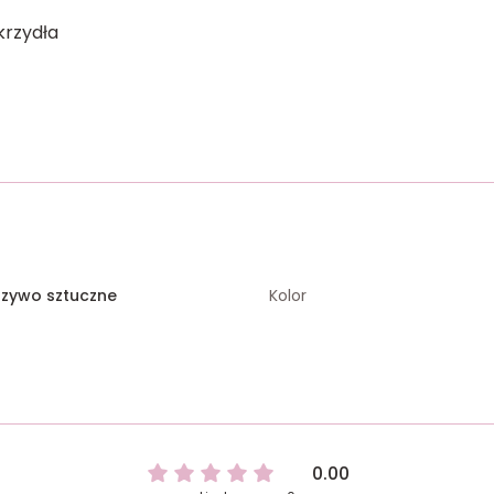
krzydła
rzywo sztuczne
Kolor
0.00