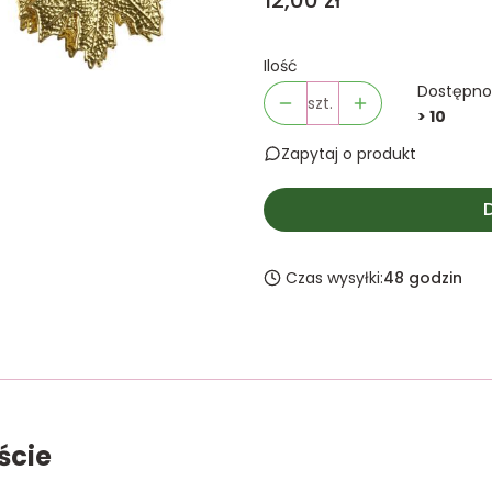
12,00 zł
Ilość
Dostępno
szt.
> 10
Zapytaj o produkt
Czas wysyłki:
48 godzin
ście