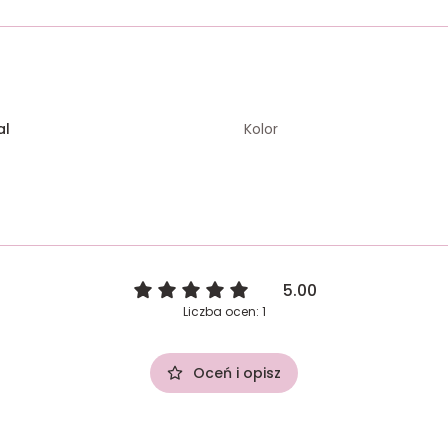
al
Kolor
5.00
Liczba ocen: 1
Oceń i opisz