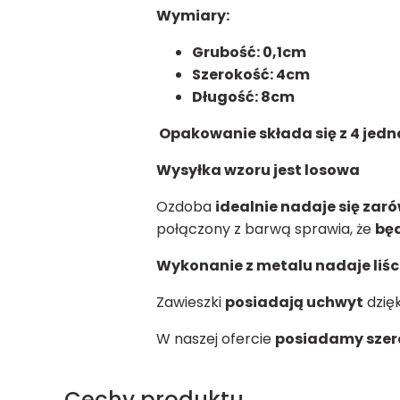
Wymiary:
Grubość: 0,1cm
Szerokość: 4cm
Długość: 8cm
Opakowanie składa się z 4 jed
Wysyłka wzoru jest losowa
Ozdoba
idealnie nadaje się zar
połączony z barwą sprawia, że
będ
Wykonanie z metalu nadaje liśc
Zawieszki
posiadają uchwyt
dzię
W naszej ofercie
posiadamy szer
Cechy produktu