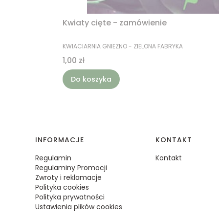
Kwiaty cięte - zamówienie
PRODUCENT
KWIACIARNIA GNIEZNO - ZIELONA FABRYKA
Cena
1,00 zł
Do koszyka
Linki w stopce
INFORMACJE
KONTAKT
Regulamin
Kontakt
Regulaminy Promocji
Zwroty i reklamacje
Polityka cookies
Polityka prywatności
Ustawienia plików cookies