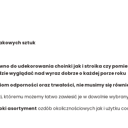
nakowych sztuk
ówno do udekorowania choinki jak i stroika czy pomi
zie wyglądać nad wyraz dobrze o każdej porze roku
iom odporności oraz trwałości, nie musimy się równi
ki, któremu możemy łatwo zawiesić je w dowolnie wybran
oki asortyment
ozdób okolicznościowych jak i użytku c