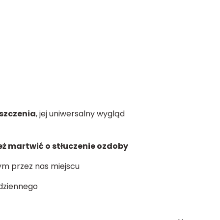
eszczenia
, jej uniwersalny wygląd
eż martwić o stłuczenie ozdoby
ym przez nas miejscu
odziennego