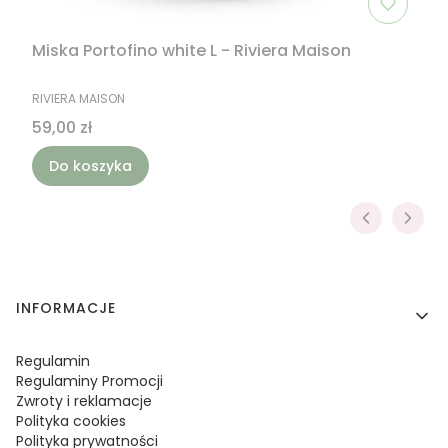
Miska Portofino white L - Riviera Maison
PRODUCENT
RIVIERA MAISON
Cena
59,00 zł
Do koszyka
Linki w stopce
INFORMACJE
Regulamin
Regulaminy Promocji
Zwroty i reklamacje
Polityka cookies
Polityka prywatności