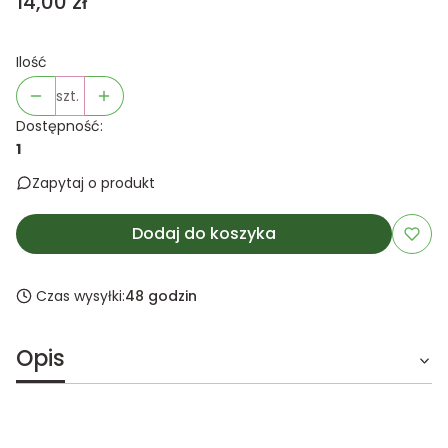
Cena
14,00 zł
Ilość
szt.
Dostępność:
1
Zapytaj o produkt
Dodaj do koszyka
Czas wysyłki:
48 godzin
Opis