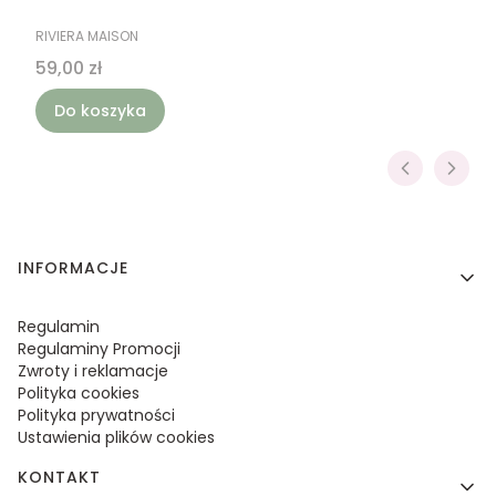
PRODUCENT
RIVIERA MAISON
Cena
59,00 zł
Do koszyka
Linki w stopce
INFORMACJE
Regulamin
Regulaminy Promocji
Zwroty i reklamacje
Polityka cookies
Polityka prywatności
Ustawienia plików cookies
KONTAKT