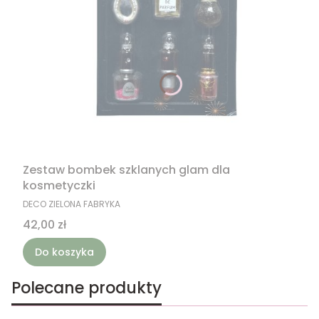
Zestaw bombek szklanych glam dla
kosmetyczki
PRODUCENT
DECO ZIELONA FABRYKA
Cena
42,00 zł
Do koszyka
Polecane produkty