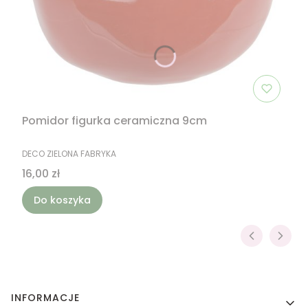
Pomidor figurka ceramiczna 9cm
PRODUCENT
DECO ZIELONA FABRYKA
Cena
16,00 zł
Do koszyka
Linki w stopce
INFORMACJE