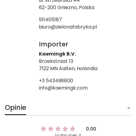
ul. Wrzesińska 44
62-200 Gniezno, Polska
511405187
biuro@zielonafabryka.pl
Importer
Kaemingk B.V.
Broekstraat 13
7122 MN Aalten, Holandia
+3 543498800
info@kaemingk.com
Opinie
0.00
Liczba ocen: 0