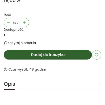
Cena
19,00 zł
Ilość
szt.
Dostępność:
1
Zapytaj o produkt
Dodaj do koszyka
Czas wysyłki:
48 godzin
Opis