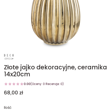
Złote jajko dekoracyjne, ceramika
14x20cm
0.00
(Oceny: 0 Recenzje: 0)
Cena
68,00 zł
Ilość