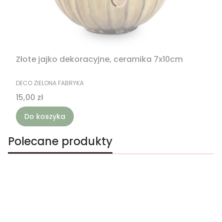
Złote jajko dekoracyjne, ceramika 7x10cm
PRODUCENT
DECO ZIELONA FABRYKA
Cena
15,00 zł
Do koszyka
Polecane produkty