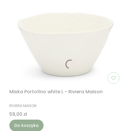
Miska Portofino white L - Riviera Maison
PRODUCENT
RIVIERA MAISON
Cena
59,00 zł
Do koszyka