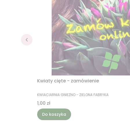
Kwiaty cięte - zamówienie
PRODUCENT
KWIACIARNIA GNIEZNO - ZIELONA FABRYKA
Cena
1,00 zł
Do koszyka