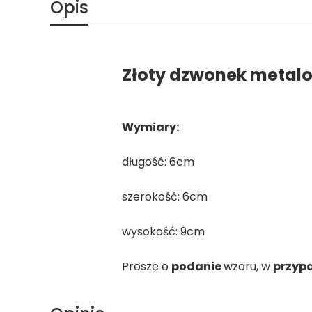
Opis
Złoty dzwonek metal
Wymiary:
długość: 6cm
szerokość: 6cm
wysokość: 9cm
Proszę o
podanie
wzoru, w
przyp