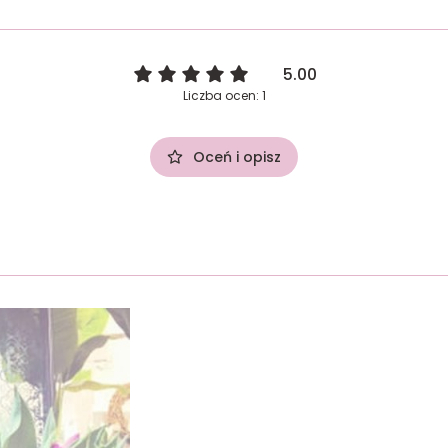
5.00
Liczba ocen: 1
Oceń i opisz