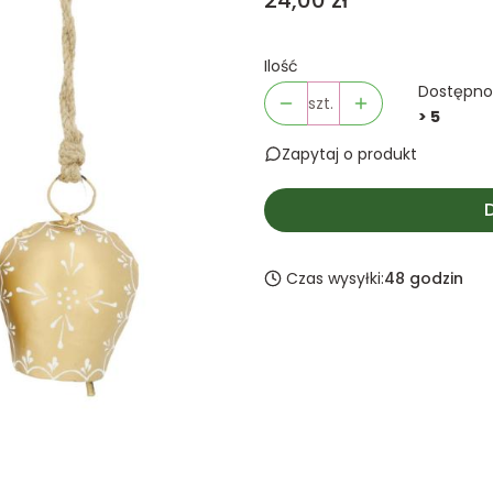
24,00 zł
Ilość
Dostępno
szt.
> 5
Zapytaj o produkt
Czas wysyłki:
48 godzin