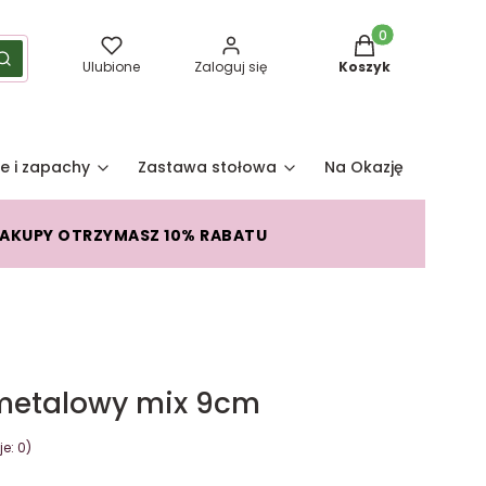
Produkty w koszy
yść
Szukaj
Ulubione
Zaloguj się
Koszyk
e i zapachy
Zastawa stołowa
Na Okazję
Pro
ZAKUPY OTRZYMASZ 10% RABATU
 metalowy mix 9cm
e: 0)