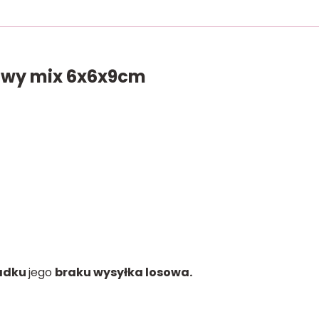
owy mix 6x6x9cm
adku
jego
braku wysyłka losowa.