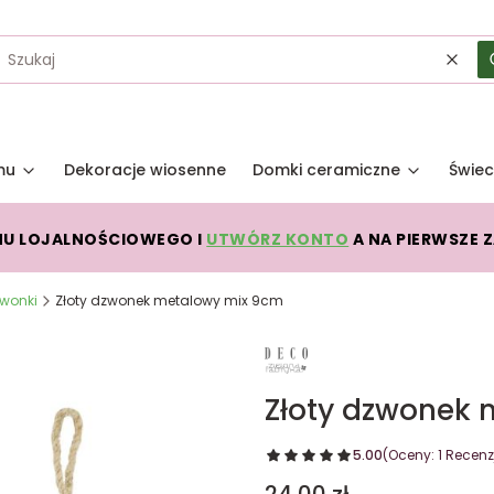
Wycz
mu
Dekoracje wiosenne
Domki ceramiczne
Świec
MU LOJALNOŚCIOWEGO I
UTWÓRZ KONTO
A NA PIERWSZE 
wonki
Złoty dzwonek metalowy mix 9cm
Złoty dzwonek
5.00
(Oceny: 1 Recenzj
Cena