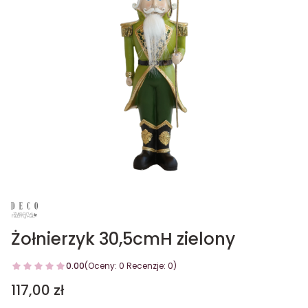
Żołnierzyk 30,5cmH zielony
0.00
(Oceny: 0 Recenzje: 0)
Cena
117,00 zł