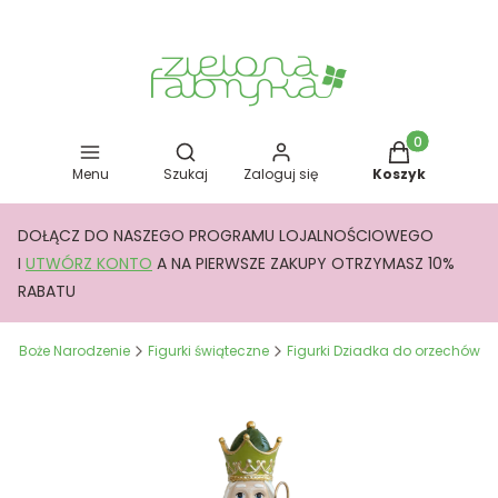
Otwórz wyszukiwarkę
Produkty w kos
Menu
Szukaj
Zaloguj się
Koszyk
DOŁĄCZ DO NASZEGO PROGRAMU LOJALNOŚCIOWEGO
I
UTWÓRZ KONTO
A NA PIERWSZE ZAKUPY OTRZYMASZ 10%
RABATU
a
Boże Narodzenie
Figurki świąteczne
Figurki Dziadka do orzechów