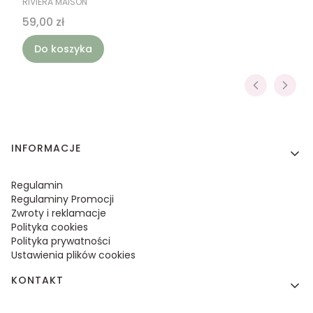
RIVIERA MAISON
Cena
59,00 zł
Do koszyka
Linki w stopce
INFORMACJE
Regulamin
Regulaminy Promocji
Zwroty i reklamacje
Polityka cookies
Polityka prywatności
Ustawienia plików cookies
KONTAKT