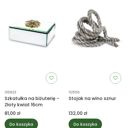
Kod produktu
Kod produktu
135823
112556
Szkatułka na biżuterię -
Stojak na wino sznur
Złoty kwiat 16cm
Cena
Cena
81,00 zł
132,00 zł
Do koszyka
Do koszyka