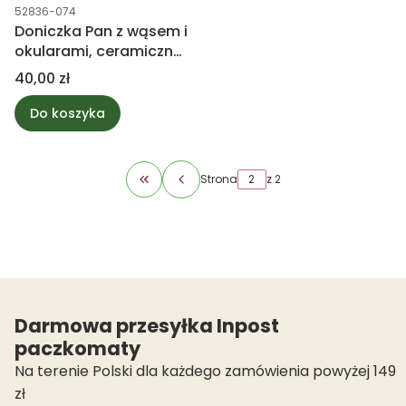
Kod produktu
52836-074
Doniczka Pan z wąsem i
okularami, ceramiczna
twarz 11cm
Cena
40,00 zł
Do koszyka
Strona
z 2
Wróć do pierwszej strony z produktami
Darmowa przesyłka Inpost
paczkomaty
Na terenie Polski dla każdego zamówienia powyżej 149
zł