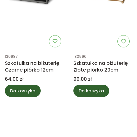
Kod produktu
Kod produktu
130987
130996
Szkatułka na biżuterię
Szkatułka na biżuterię
Czarne piórko 12cm
Złote piórko 20cm
Cena
Cena
64,00 zł
99,00 zł
Do koszyka
Do koszyka