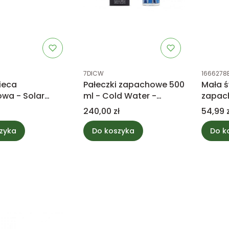
tu
Kod produktu
Kod prod
7DICW
1666278
ieca
Pałeczki zapachowe 500
Mała 
wa - Solar
ml - Cold Water -
zapac
 WoodWick
Millefiori Milano
& Ced
Cena
Cena
240,00 zł
54,99 z
zyka
Do koszyka
Do k