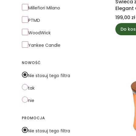
Świeca
Millefiori Milano
Elegant
collecti
Cena
199,00 zł
PTMD
Do kos
WoodWick
Yankee Candle
NOWOŚĆ
Nie stosuj tego filtra
tak
nie
PROMOCJA
Nie stosuj tego filtra