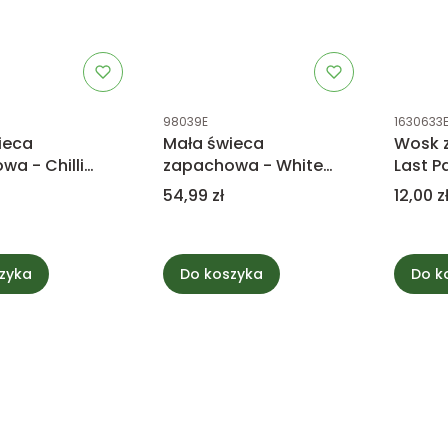
tu
Kod produktu
Kod prod
98039E
1630633
ieca
Mała świeca
Wosk 
a - Chilli
zapachowa - White
Last P
Gelato -
Teak - WoodWick
Candl
Cena
Cena
54,99 zł
12,00 z
ck
zyka
Do koszyka
Do k