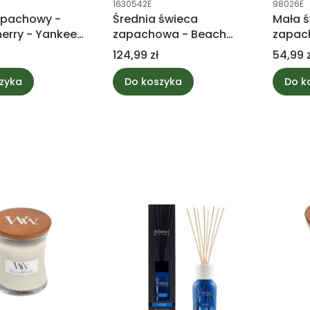
1630542E
98026E
apachowy -
Średnia świeca
Mała 
herry - Yankee
zapachowa - Beach
zapac
Escape - Yankee Candle
honey
Cena
Cena
124,99 zł
54,99 z
zyka
Do koszyka
Do k