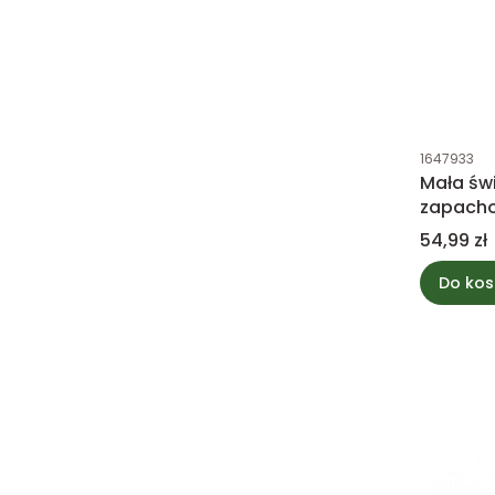
Kod produk
1647933
Mała św
zapacho
Ylang -
Cena
54,99 zł
Do kos