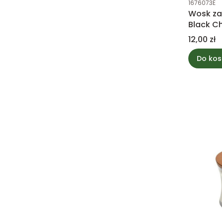
1676073E
Wosk z
Black C
Candle
Cena
12,00 zł
Do kos