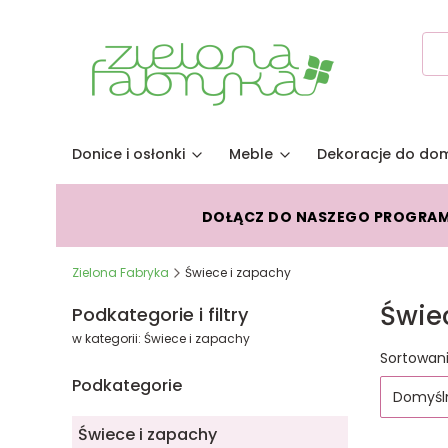
Donice i osłonki
Meble
Dekoracje do do
DOŁĄCZ DO NASZEGO PROGRA
Zielona Fabryka
Świece i zapachy
Świe
Podkategorie i filtry
w kategorii: Świece i zapachy
Lista
Sortowani
Podkategorie
Domyśl
Świece i zapachy