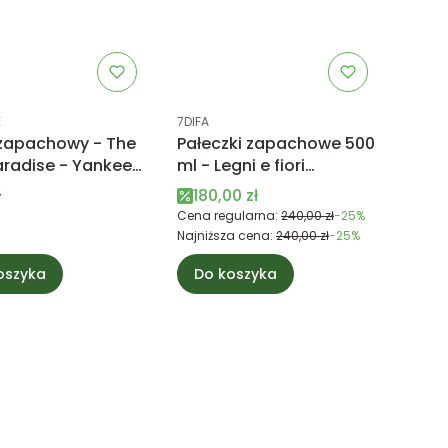
uktu
Kod produktu
E
7DIFA
zapachowy - The
Pałeczki zapachowe 500
aradise - Yankee
ml - Legni e fiori
e
D'Arancio - Millefiori
Cena promocyjna
ł
180,00 zł
Milano
Cena regularna:
240,00 zł
-25%
Najniższa cena:
240,00 zł
-25%
oszyka
Do koszyka