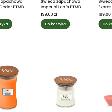
 zapachowa
Świeca zapachowa
Świec
 Cedar PTMD
Imperial Leafs PTMD
Expres
on
collection
collec
Cena
Cena
199,00 zł
199,00 
zyka
Do koszyka
Do k