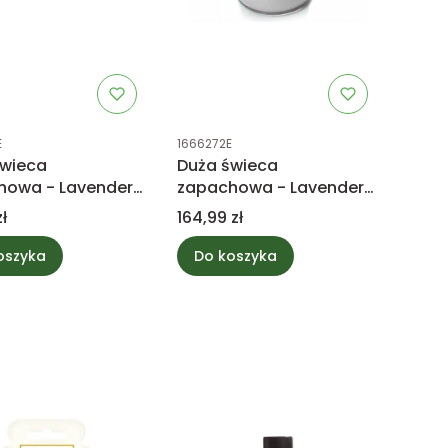
uktu
Kod produktu
E
1666272E
świeca
Duża świeca
howa - Lavender
zapachowa - Lavender
ar - WoodWick
& Cedar - WoodWick
Cena
ł
164,99 zł
oszyka
Do koszyka