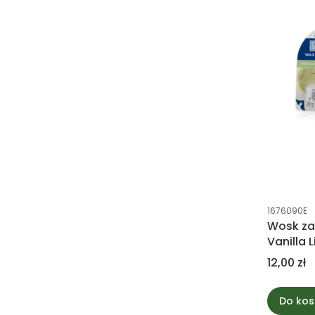
Kod produk
1676090E
Wosk z
Vanilla 
Candle
Cena
12,00 zł
Do kos