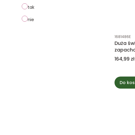
tak
nie
Kod produk
1681486E
Duża św
zapachow
Pepper 
Cena
164,99 zł
WoodWi
Do kos