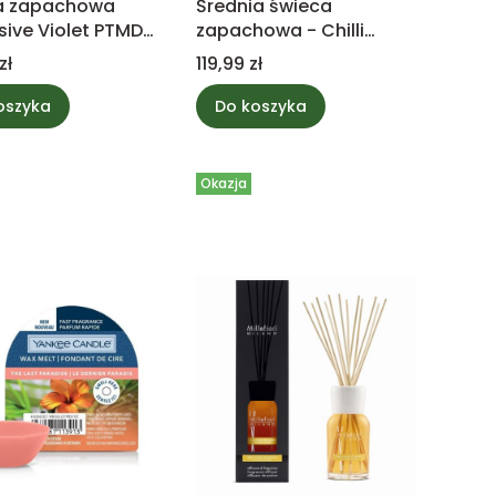
a zapachowa
Średnia świeca
sive Violet PTMD
zapachowa - Chilli
tion
Pepper Gelato -
Cena
zł
119,99 zł
WoodWick
oszyka
Do koszyka
Okazja