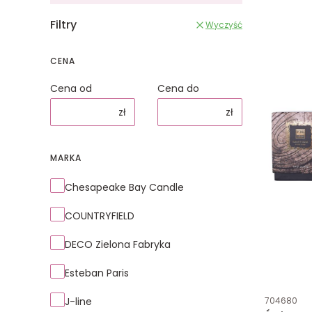
Filtry
Wyczyść
CENA
Cena od
Cena do
zł
zł
MARKA
Marka
Chesapeake Bay Candle
COUNTRYFIELD
DECO Zielona Fabryka
Esteban Paris
Kod produk
J-line
704680