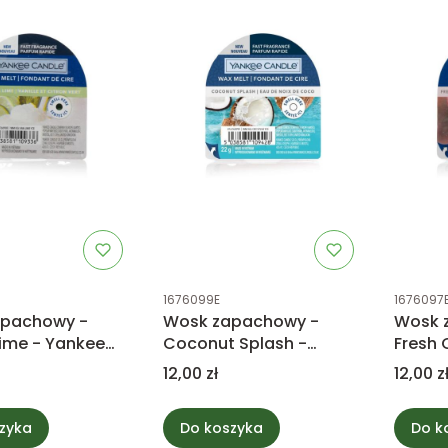
tu
Kod produktu
Kod prod
1676099E
1676097
apachowy -
Wosk zapachowy -
Wosk 
Lime - Yankee
Coconut Splash -
Fresh 
Yankee Candle
Candl
Cena
Cena
12,00 zł
12,00 z
zyka
Do koszyka
Do k