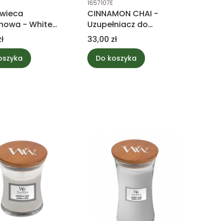
1657107E
świeca
CINNAMON CHAI -
howa - White
Uzupełniacz do
 - WoodWick
pałeczek zapachowych
Cena
ł
33,00 zł
do samochodu -
WoodWick
oszyka
Do koszyka