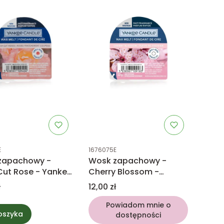
uktu
Kod produktu
E
1676075E
zapachowy -
Wosk zapachowy -
Cut Rose - Yankee
Cherry Blossom -
e
Yankee Candle
Cena
ł
12,00 zł
Powiadom mnie o
oszyka
dostępności