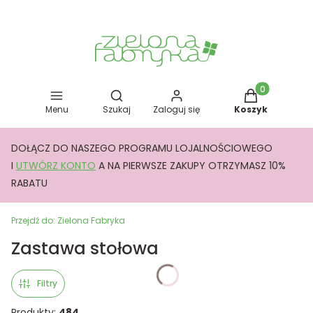
Otwórz wyszukiwarkę
Produkty w kos
Menu
Szukaj
Zaloguj się
Koszyk
DOŁĄCZ DO NASZEGO PROGRAMU LOJALNOŚCIOWEGO
I
UTWÓRZ KONTO
A NA PIERWSZE ZAKUPY OTRZYMASZ 10%
RABATU
Przejdź do:
Zielona Fabryka
Zastawa stołowa
Filtry
Produkty:
484