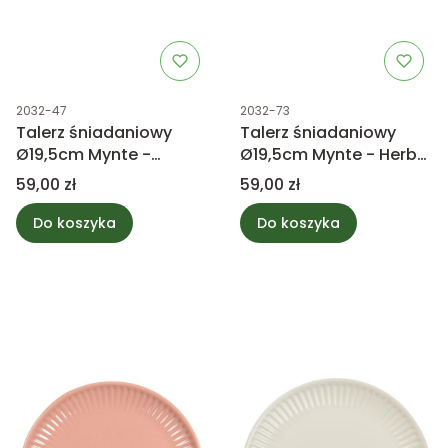
Kod produktu
Kod produktu
2032-47
2032-73
Talerz śniadaniowy
Talerz śniadaniowy
Ø19,5cm Mynte -
Ø19,5cm Mynte - Herbal
Wheat Straw
Green
Cena
Cena
59,00 zł
59,00 zł
Do koszyka
Do koszyka