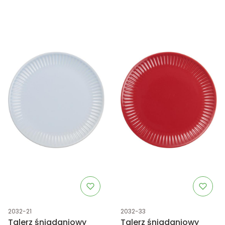
Kod produktu
Kod produktu
2032-21
2032-33
Talerz śniadaniowy
Talerz śniadaniowy