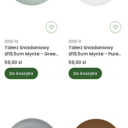
Kod produktu
Kod produktu
2032-10
2032-11
Talerz śniadaniowy
Talerz śniadaniowy
Ø19,5cm Mynte - Green
Ø19,5cm Mynte - Pure
Tea
White
Cena
Cena
59,00 zł
59,00 zł
Do koszyka
Do koszyka