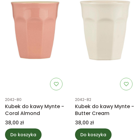
Kod produktu
Kod produktu
2042-80
2042-82
Kubek do kawy Mynte -
Kubek do kawy Mynte -
Coral Almond
Butter Cream
Cena
Cena
38,00 zł
38,00 zł
Do koszyka
Do koszyka