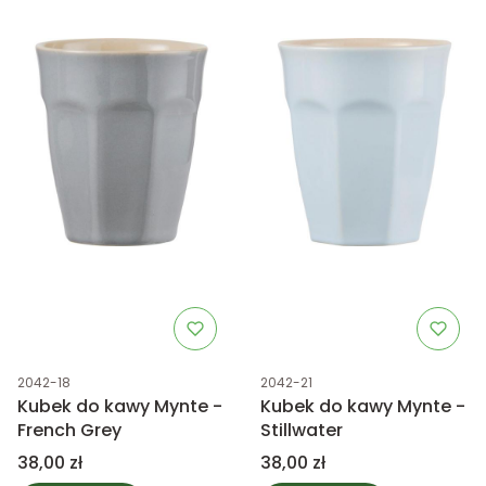
Kod produktu
Kod produktu
2042-18
2042-21
Kubek do kawy Mynte -
Kubek do kawy Mynte -
French Grey
Stillwater
Cena
Cena
38,00 zł
38,00 zł