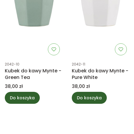
Kod produktu
Kod produktu
2042-10
2042-11
Kubek do kawy Mynte -
Kubek do kawy Mynte -
Green Tea
Pure White
Cena
Cena
38,00 zł
38,00 zł
Do koszyka
Do koszyka