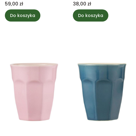
Bell
Cena
Cena
59,00 zł
38,00 zł
Do koszyka
Do koszyka