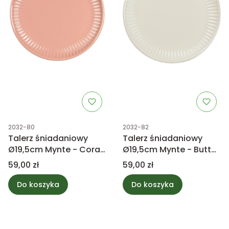
Kod produktu
Kod produktu
2032-80
2032-82
Talerz śniadaniowy
Talerz śniadaniowy
Ø19,5cm Mynte - Coral
Ø19,5cm Mynte - Butter
Almond
Cream
Cena
Cena
59,00 zł
59,00 zł
Do koszyka
Do koszyka