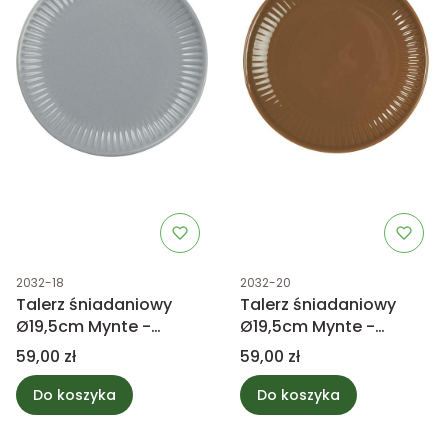
Kod produktu
Kod produktu
2032-18
2032-20
Talerz śniadaniowy
Talerz śniadaniowy
Ø19,5cm Mynte -
Ø19,5cm Mynte -
French Grey
Hazelnut
Cena
Cena
59,00 zł
59,00 zł
Do koszyka
Do koszyka