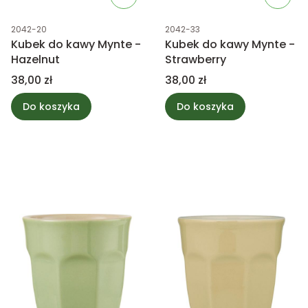
Kod produktu
Kod produktu
2042-20
2042-33
Kubek do kawy Mynte -
Kubek do kawy Mynte -
Hazelnut
Strawberry
Cena
Cena
38,00 zł
38,00 zł
Do koszyka
Do koszyka