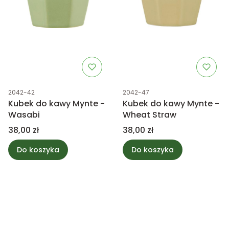
Kod produktu
Kod produktu
2042-42
2042-47
Kubek do kawy Mynte -
Kubek do kawy Mynte -
Wasabi
Wheat Straw
Cena
Cena
38,00 zł
38,00 zł
Do koszyka
Do koszyka