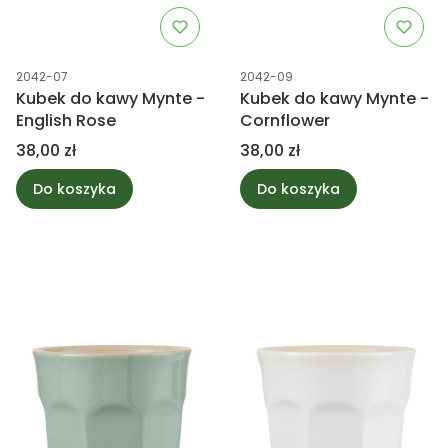
Kod produktu
Kod produktu
2042-07
2042-09
Kubek do kawy Mynte -
Kubek do kawy Mynte -
English Rose
Cornflower
Cena
Cena
38,00 zł
38,00 zł
Do koszyka
Do koszyka