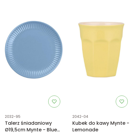
Kod produktu
Kod produktu
2032-95
2042-04
Talerz śniadaniowy
Kubek do kawy Mynte -
Ø19,5cm Mynte - Blue
Lemonade