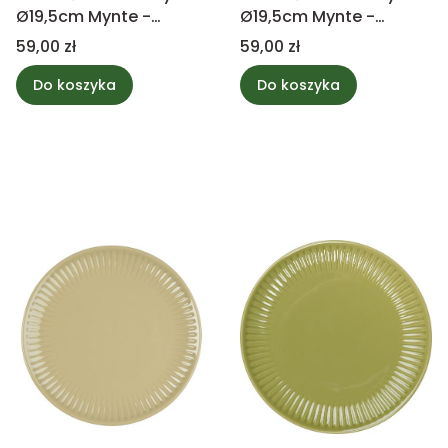
Ø19,5cm Mynte -
Ø19,5cm Mynte -
Stillwater
Strawberry
Cena
Cena
59,00 zł
59,00 zł
Do koszyka
Do koszyka