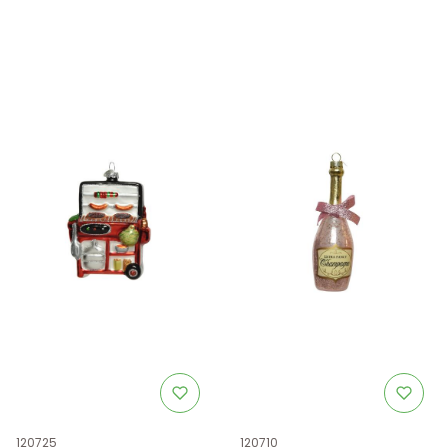
Kod produktu
Kod produktu
120725
120710