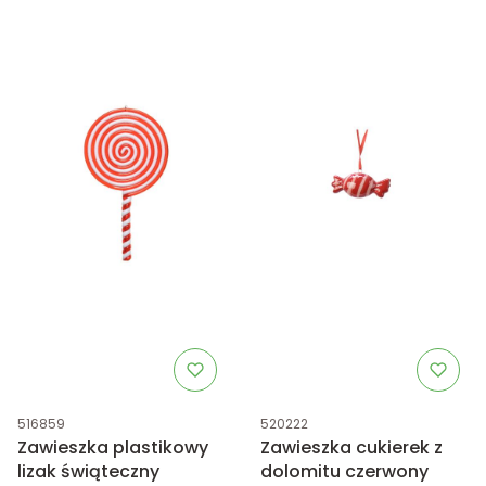
Kod produktu
Kod produktu
516859
520222
Zawieszka plastikowy
Zawieszka cukierek z
lizak świąteczny
dolomitu czerwony