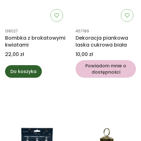
Kod produktu
Kod produktu
138027
457189
Bombka z brokatowymi
Dekoracja piankowa
kwiatami
laska cukrowa biała
Cena
Cena
22,00 zł
10,00 zł
Powiadom mnie o
Do koszyka
dostępności