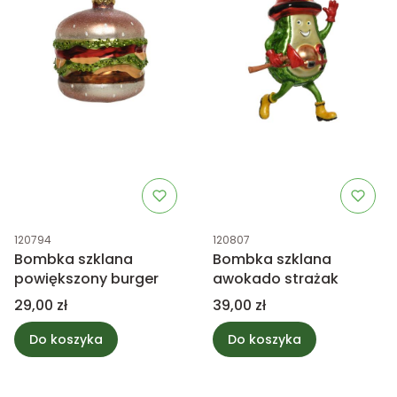
Kod produktu
Kod produktu
120794
120807
Bombka szklana
Bombka szklana
powiększony burger
awokado strażak
Cena
Cena
29,00 zł
39,00 zł
Do koszyka
Do koszyka