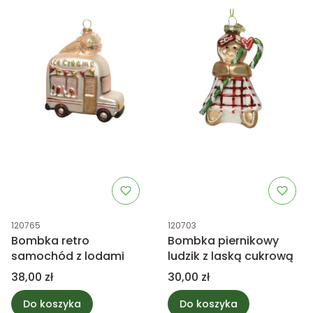
Kod produktu
Kod produktu
120765
120703
Bombka retro
Bombka piernikowy
samochód z lodami
ludzik z laską cukrową
Cena
Cena
38,00 zł
30,00 zł
Do koszyka
Do koszyka