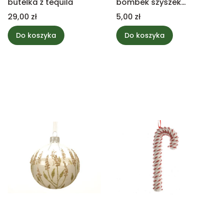
butelka z tequila
bombek szyszek
granatowych mix
Cena
Cena
29,00 zł
5,00 zł
Do koszyka
Do koszyka