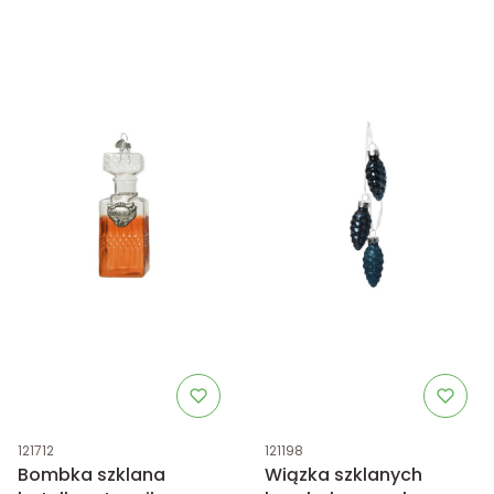
Kod produktu
Kod produktu
121712
121198
Bombka szklana
Wiązka szklanych