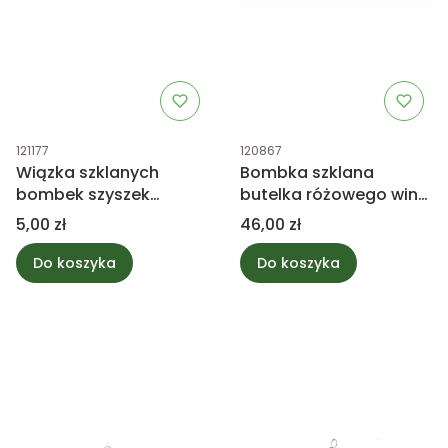
Kod produktu
Kod produktu
121177
120867
Wiązka szklanych
Bombka szklana
bombek szyszek
butelka różowego wina
srebrnych mix
i kieliszek
Cena
Cena
5,00 zł
46,00 zł
Do koszyka
Do koszyka