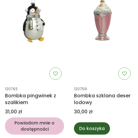
Kod produktu
Kod produktu
120763
120759
Bombka pingwinek z
Bombka szklana deser
szalikiem
lodowy
Cena
Cena
31,00 zł
30,00 zł
Powiadom mnie o
Do koszyka
dostępności