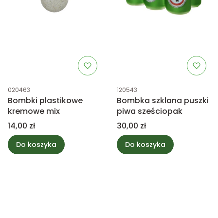
Kod produktu
Kod produktu
020463
120543
Bombki plastikowe
Bombka szklana puszki
kremowe mix
piwa sześciopak
Cena
Cena
14,00 zł
30,00 zł
Do koszyka
Do koszyka