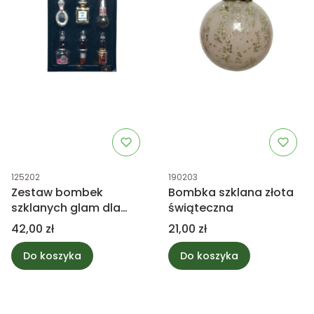
Kod produktu
Kod produktu
125202
190203
Zestaw bombek
Bombka szklana złota
szklanych glam dla
świąteczna
kosmetyczki
Cena
Cena
42,00 zł
21,00 zł
Do koszyka
Do koszyka