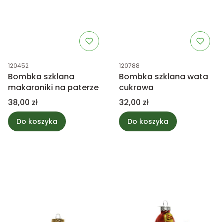
Kod produktu
Kod produktu
120452
120788
Bombka szklana
Bombka szklana wata
makaroniki na paterze
cukrowa
Cena
Cena
38,00 zł
32,00 zł
Do koszyka
Do koszyka