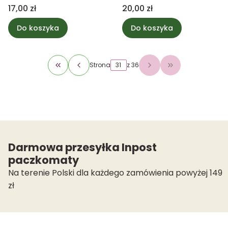
Cena
Cena
17,00 zł
20,00 zł
Do koszyka
Do koszyka
Strona
z 36
Wróć do pierwszej strony z produktami
Przejdź do osta
Darmowa przesyłka Inpost
paczkomaty
Na terenie Polski dla każdego zamówienia powyżej 149
zł