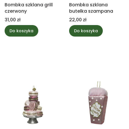
Bombka szklana grill
Bombka szklana
czerwony
butelka szampana
Cena
Cena
31,00 zł
22,00 zł
Do koszyka
Do koszyka