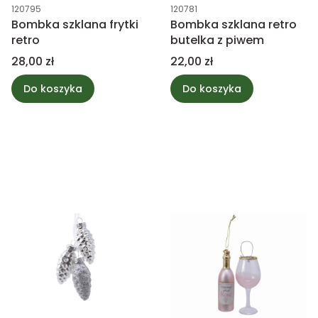
Kod produktu
Kod produktu
120795
120781
Bombka szklana frytki
Bombka szklana retro
retro
butelka z piwem
Cena
Cena
28,00 zł
22,00 zł
Do koszyka
Do koszyka