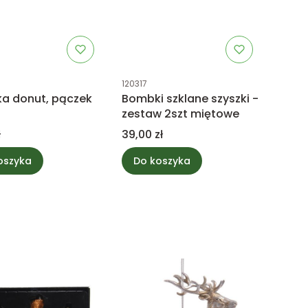
uktu
Kod produktu
120317
a donut, pączek
Bombki szklane szyszki -
zestaw 2szt miętowe
Cena
ł
39,00 zł
oszyka
Do koszyka