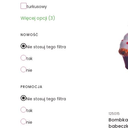
turkusowy
Więcej opcji (3)
NOWOŚĆ
Nie stosuj tego filtra
tak
nie
PROMOCJA
Nie stosuj tego filtra
tak
Kod produk
125015
Bombka 
nie
babecz