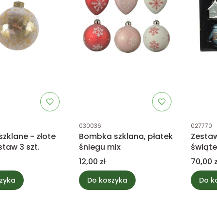
tu
Kod produktu
Kod prod
030036
027770
zklane - złote
Bombka szklana, płatek
Zestaw
staw 3 szt.
śniegu mix
świąt
Cena
Cena
12,00 zł
70,00 z
zyka
Do koszyka
Do k