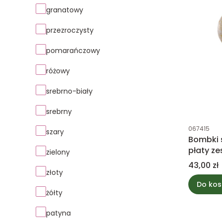
granatowy
przezroczysty
pomarańczowy
różowy
srebrno-biały
srebrny
Kod produk
067415
szary
Bombki s
płaty ze
zielony
Cena
43,00 zł
złoty
Do kos
żółty
patyna