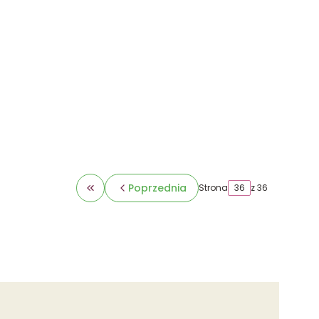
Poprzednia
Strona
z 36
Wróć do pierwszej strony z produktami