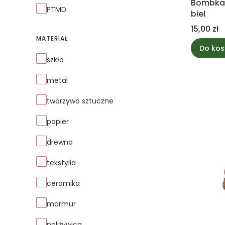
Bombka 
PTMD
biel
Cena
15,00 zł
MATERIAŁ
Do kos
Materiał
szkło
metal
tworzywo sztuczne
papier
drewno
tekstylia
ceramika
marmur
poliżywica