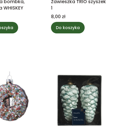
na bombka,
Zawieszka TRIO szyszek
a WHISKEY
1
Cena
8,00 zł
oszyka
Do koszyka