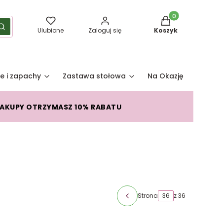
Produkty w koszy
yść
Szukaj
Ulubione
Zaloguj się
Koszyk
e i zapachy
Zastawa stołowa
Na Okazję
Pro
ZAKUPY OTRZYMASZ 10% RABATU
Strona
z 36
Poprzednie produkty