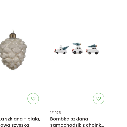
uktu
Kod produktu
121975
 szklana - biała,
Bombka szklana
towa szyszka
samochodzik z choinką,