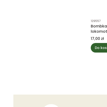
Kod produk
129557
Bombka 
lokomo
Cena
17,00 zł
Do kos