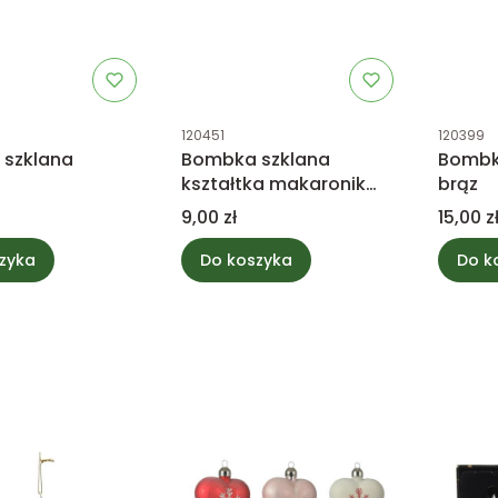
tu
Kod produktu
Kod prod
120451
120399
szklana
Bombka szklana
Bombk
kształtka makaronik
brąz
ciemny różowy
Cena
Cena
9,00 zł
15,00 z
zyka
Do koszyka
Do k