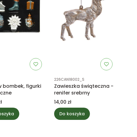
uktu
Kod produktu
226CAN18002_S
 bombek, figurki
Zawieszka świąteczna -
eczne
renifer srebrny
Cena
ł
14,00 zł
oszyka
Do koszyka