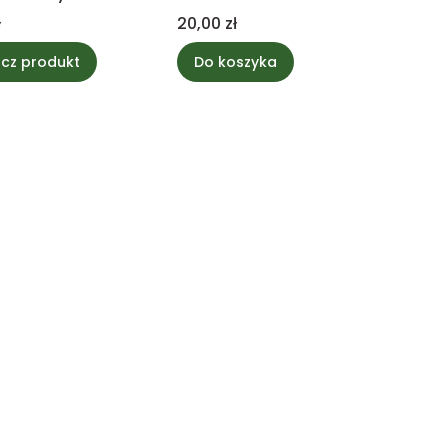
biała mix
Cena
ł
20,00 zł
cz produkt
Do koszyka