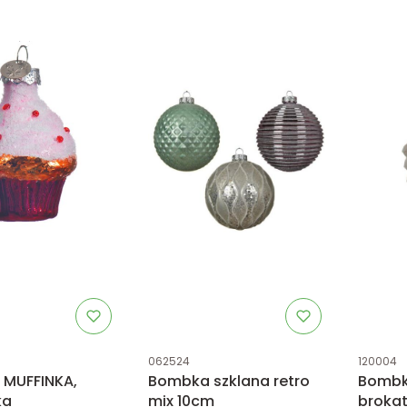
tu
Kod produktu
Kod prod
062524
120004
MUFFINKA,
Bombka szklana retro
Bombka
ka
mix 10cm
broka