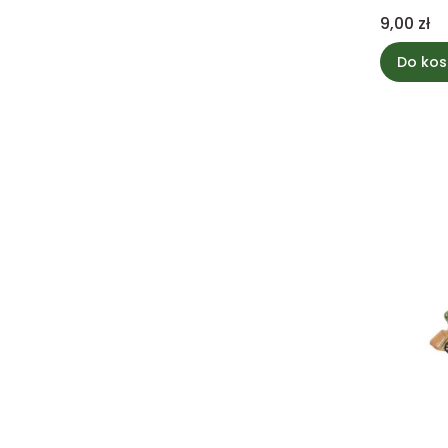
Cena
9,00 zł
Do kos