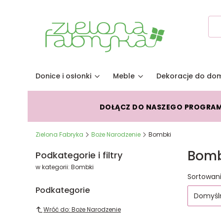
Donice i osłonki
Meble
Dekoracje do do
DOŁĄCZ DO NASZEGO PROGRA
Zielona Fabryka
Boże Narodzenie
Bombki
Bomb
Podkategorie i filtry
w kategorii: Bombki
Lista
Sortowani
Podkategorie
Domyśl
Wróć do: Boże Narodzenie