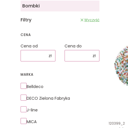
Bombki
Filtry
Wyczyść
CENA
Cena od
Cena do
zł
zł
MARKA
Marka
Belldeco
DECO Zielona Fabryka
J-line
MICA
Kod produk
120399_2