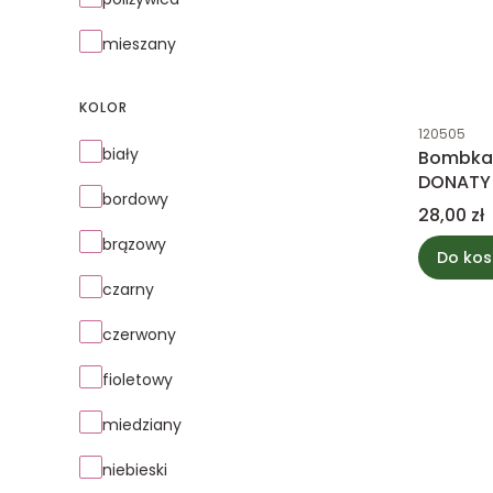
mieszany
KOLOR
Kod produk
120505
Kolor
biały
Bombka 
DONATY
bordowy
Cena
28,00 zł
brązowy
Do kos
czarny
czerwony
fioletowy
miedziany
niebieski