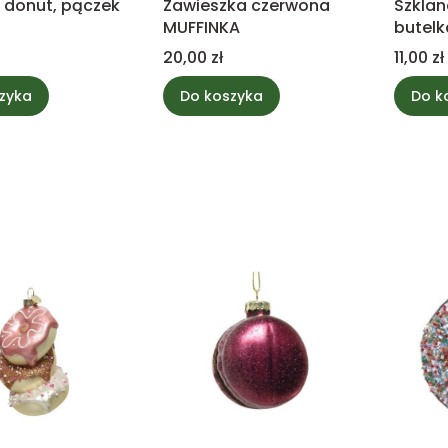
donut, pączek
Zawieszka czerwona
Szkla
MUFFINKA
butelk
Cena
Cena
20,00 zł
11,00 zł
zyka
Do koszyka
Do k