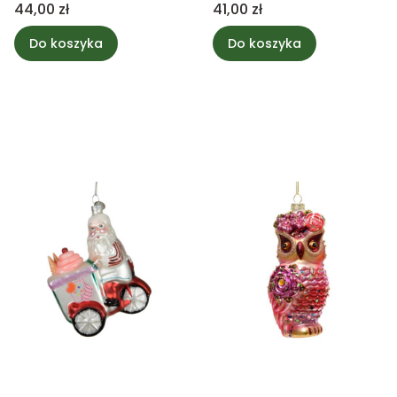
lodami 10,8cm
Cena
Cena
44,00 zł
41,00 zł
Do koszyka
Do koszyka