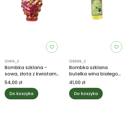
Kod produktu
Kod produktu
121414_2
129699_2
Bombka szklana -
Bombka szklana
sowa, złota z kwiatami i
butelka wina białego
brokatem
14cm
Cena
Cena
54,00 zł
41,00 zł
Do koszyka
Do koszyka