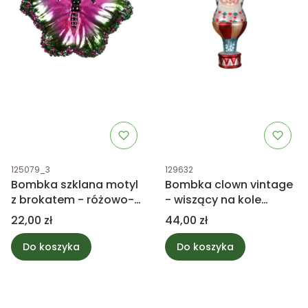
Kod produktu
Kod produktu
125079_3
129632
Bombka szklana motyl
Bombka clown vintage
z brokatem - różowo-
- wiszący na kole
zielony 8cm
16,5cm
Cena
Cena
22,00 zł
44,00 zł
Do koszyka
Do koszyka