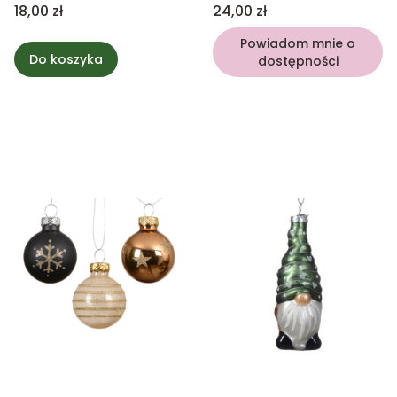
10cm
pudel 12cm
Cena
Cena
18,00 zł
24,00 zł
Powiadom mnie o
Do koszyka
dostępności