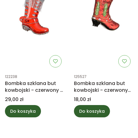
Kod produktu
Kod produktu
122238
125527
Bombka szklana but
Bombka szklana but
kowbojski - czerwony z
kowbojski - czerwony
błyskiem
10cm
Cena
Cena
29,00 zł
18,00 zł
Do koszyka
Do koszyka