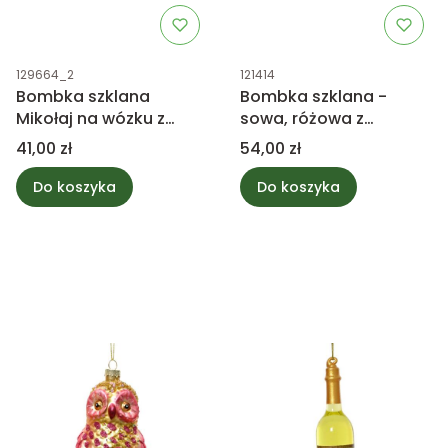
Kod produktu
Kod produktu
129664_2
121414
Bombka szklana
Bombka szklana -
Mikołaj na wózku z
sowa, różowa z
lodami 10,8cm
kwiatami i brokatem
Cena
Cena
41,00 zł
54,00 zł
Do koszyka
Do koszyka