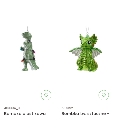
Kod produktu
Kod produktu
463304_3
537392
Bombka plastikowa
Bombka tw. sztuczne -