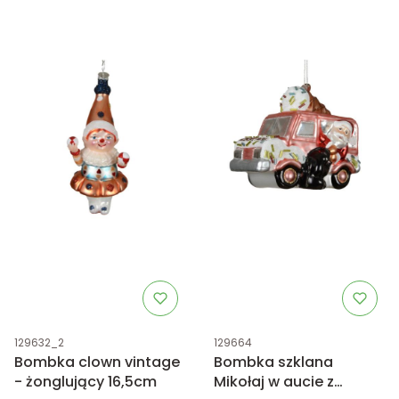
Kod produktu
Kod produktu
129632_2
129664
Bombka clown vintage
Bombka szklana
- żonglujący 16,5cm
Mikołaj w aucie z