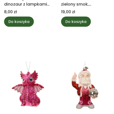
dinozaur z lampkami
zielony smok,
10,5cm
brokatowy 10cm
Cena
Cena
8,00 zł
19,00 zł
Do koszyka
Do koszyka