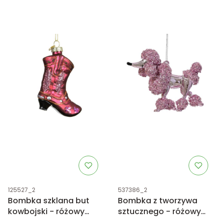
Kod produktu
Kod produktu
125527_2
537386_2
Bombka szklana but
Bombka z tworzywa
kowbojski - różowy
sztucznego - różowy