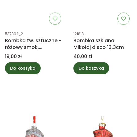
Kod produktu
Kod produktu
537392_2
121813
Bombka tw. sztuczne -
Bombka szklana
różowy smok,
Mikołaj disco 13,3cm
brokatowy 10cm
Cena
Cena
19,00 zł
40,00 zł
Do koszyka
Do koszyka