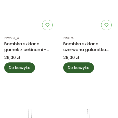
Kod produktu
Kod produktu
122229_4
129675
Bombka szklana
Bombka szklana
garnek z cekinami -
czerwona galaretka
złote 11cm
świąteczna
Cena
Cena
26,00 zł
29,00 zł
Do koszyka
Do koszyka