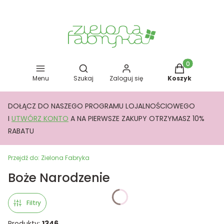
Otwórz wyszukiwarkę
Produkty w kos
Menu
Szukaj
Zaloguj się
Koszyk
DOŁĄCZ DO NASZEGO PROGRAMU LOJALNOŚCIOWEGO
I
UTWÓRZ KONTO
A NA PIERWSZE ZAKUPY OTRZYMASZ 10%
RABATU
Przejdź do:
Zielona Fabryka
Boże Narodzenie
Filtry
Produkty:
1346