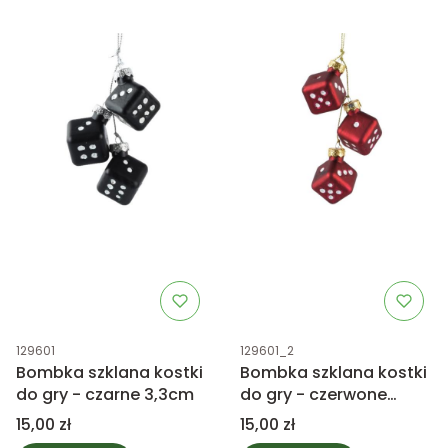
Kod produktu
Kod produktu
129601
129601_2
Bombka szklana kostki
Bombka szklana kostki
do gry - czarne 3,3cm
do gry - czerwone
3,3cm
Cena
Cena
15,00 zł
15,00 zł