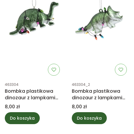
Kod produktu
Kod produktu
463304
463304_2
Bombka plastikowa
Bombka plastikowa
dinozaur z lampkami
dinozaur z lampkami
10,5cm
10,5cm
Cena
Cena
8,00 zł
8,00 zł
Do koszyka
Do koszyka