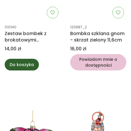
Kod produktu
Kod produktu
010140
120887_2
Zestaw bombek z
Bombka szklana gnom
brokatowymi
- skrzat zielony 11,6cm
zdobieniami - mix 3cm
Cena
Cena
14,00 zł
16,00 zł
Powiadom mnie o
Do koszyka
dostępności