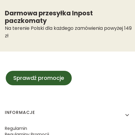
Darmowa przesyłka Inpost
paczkomaty
Na terenie Polski dla każdego zamówienia powyżej 149
zł
Sprawdź promocje
Linki w stopce
INFORMACJE
Regulamin
Regulaminy Promocji