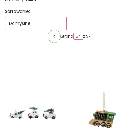
Lista produktów
Sortowanie:
Domyślne
Strona
z 57
Poprzednie produkty