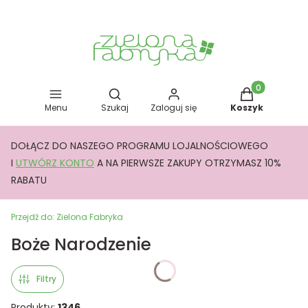
Otwórz wyszukiwarkę
Produkty w kos
Menu
Szukaj
Zaloguj się
Koszyk
DOŁĄCZ DO NASZEGO PROGRAMU LOJALNOŚCIOWEGO
I
UTWÓRZ KONTO
A NA PIERWSZE ZAKUPY OTRZYMASZ 10%
RABATU
Przejdź do:
Zielona Fabryka
Boże Narodzenie
Filtry
Produkty:
1346