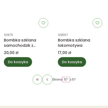
Kod produktu
Kod produktu
121975
129557
Bombka szklana
Bombka szklana
samochodzik z
lokomotywa
choinką, biała mix
Cena
Cena
20,00 zł
17,00 zł
Do koszyka
Do koszyka
Strona
z 57
Wróć do pierwszej strony z produktami